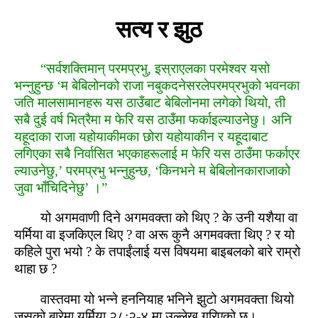
सत्‍य र झुठ
“सर्वशक्तिमान् परमप्रभु, इस्राएलका परमेश्‍वर यसो
भन्नुहुन्‍छ ‘म बेबिलोनको राजा नबुकदनेसरलेपरमप्रभुको भवनका
जति मालसामानहरू यस ठाउँबाट बेबिलोनमा लगेको थियो, ती
सबै दुई वर्ष भित्रैमा म फेरि यस ठाउँमा फर्काइल्‍याउनेछु। अनि
यहूदाका राजा यहोयाकीमका छोरा यहोयाकीन र यहूदाबाट
लगिएका सबै निर्वासित भएकाहरूलाई म फेरि यस ठाउँमा फर्काएर
ल्‍याउनेछु,’ परमप्रभु भन्नुहुन्‍छ, ‘किनभने म बेबिलोनकाराजाको
जुवा भाँचिदिनेछु’ ।”
यो अगमवाणी दिने अगमवक्ता को थिए ? के उनी यशैया वा
यर्मिया वा इजकिएल थिए ? वा अरू कुनै अगमवक्ता थिए ? र यो
कहिले पुरा भयो ? के तपाईंलाई यस विषयमा बाइबलको बारे राम्रो
थाहा छ ?
वास्‍तवमा यो भन्ने हननियाह भनिने झुटो अगमवक्ता थियो
जसको बारेमा यर्मिया २८:२-४ मा उल्लेख गरिएको छ।