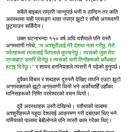
सबैले बाइबल राम्ररी जान्नुपर्छ भनी म ठान्‍दिन तर कति
अवस्‍थामा सही प्रसङ्ग थाहा नपाएर झुटो र साँचो अगमवाणी
छुट्याउन सकिँदैन।
उक्त घटनाभन्‍दा १५० वर्ष अघि यशैयाले पनि यस्‍तै
अगमवाणी गरेथे,
“म अश्‍शूरीलाई मेरै देशमा नाश गर्नेछु, मेरो
पर्वतहरूमा त्‍यसलाई पैतालाले कुल्‍चनेछु। त्‍यसको जुवा मेरा
प्रजाबाट उतारि दिनेछु र त्‍यसको भारी तिनीहरूको काँधबाट
हटाइ दिनेछु।”
र शायद हननियाहले त्‍यसरी नै पढ़ेको हुनुपर्छ।
दुवैका विचार र शब्‍दहरू दुरुस्‍तै देखिए तापनि एउटा झुटो
अगमवक्ताको झूटो अगमवाणी थियो भने अर्कोचाहिँ उहाँका
मानिसहरूको निम्‍ति परमेश्‍वरको वचन थियो।
दुवै अवस्‍थाहरू उस्‍तै देखिन्‍थे। यशैयाको पालामा
अश्‍शुरीहरूले यहूदा देशलाई आक्रमण गरी दबाएका थिए भने
यर्मियाको पालामा बेबीलोनले पनि त्‍यस्‍तै काम गरेका थिए।