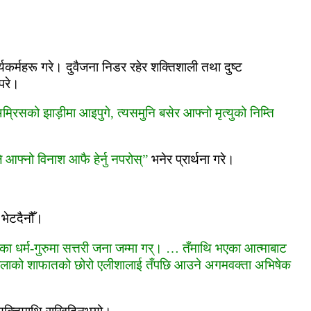
कर्महरू गरे। दुवैजना निडर रहेर शक्तिशाली तथा दुष्‍ट
 परे।
्रिसको झाड़ीमा आइपुगे, त्‍यसमुनि बसेर आफ्‍नो मृत्‍युको निम्‍ति
ैले आफ्‍नो विनाश आफै हेर्नु नपरोस्”
भनेर प्रार्थना गरे।
ै भेटदैनौँ।
ा धर्म-गुरुमा सत्तरी जना जम्‍मा गर्। … तँमाथि भएका आत्‍माबाट
होलाको शाफातको छोरो एलीशालाई तँपछि आउने अगमवक्ता अभिषेक