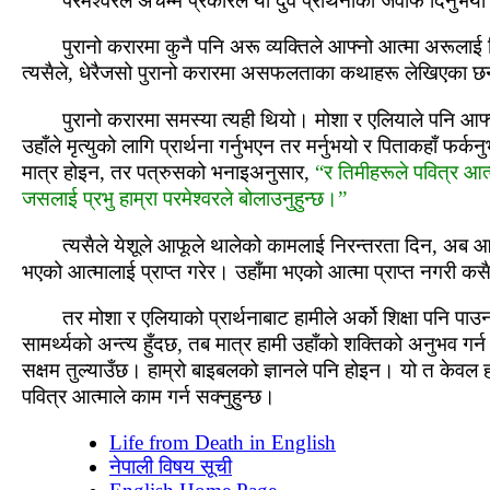
परमेश्‍वरले अचम्‍म प्रकारले यी दुवै प्रार्थनाको जवाफ दिनु
पुरानो करारमा कुनै पनि अरू व्‍यक्तिले आफ्‍नो आत्‍मा अरू
त्‍यसैले, धेरैजसो पुरानो करारमा असफलताका कथाहरू लेखिएका छन
पुरानो करारमा समस्‍या त्‍यही थियो। मोशा र एलियाले पनि आफ्‍नो
उहाँले मृत्‍युको लागि प्रार्थना गर्नुभएन तर मर्नुभयो र पिताकहाँ फर
मात्र होइन, तर पत्रुसको भनाइअनुसार,
“र तिमीहरूले पवित्र आत्‍
जसलाई प्रभु हाम्रा परमेश्‍वरले बोलाउनुहुन्‍छ।”
त्‍यसैले येशूले आफूले थालेको कामलाई निरन्‍तरता दिन, अब आउन
भएको आत्‍मालाई प्राप्‍त गरेर। उहाँमा भएको आत्‍मा प्राप्‍त नगरी कसैले 
तर मोशा र एलियाको प्रार्थनाबाट हामीले अर्को शिक्षा पनि पा
सामर्थ्‍यको अन्‍त्‍य हुँदछ, तब मात्र हामी उहाँको शक्तिको अनुभव ग
सक्षम तुल्‍याउँछ। हाम्रो बाइबलको ज्ञानले पनि होइन। यो त केवल हाम
पवित्र आत्‍माले काम गर्न सक्‍नुहुन्‍छ।
Life from Death in English
नेपाली विषय सूची