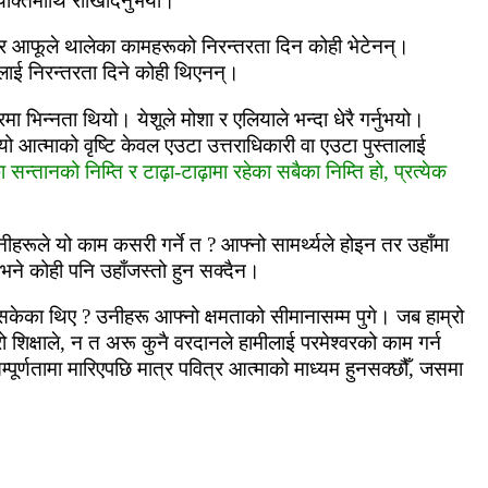
्‍यक्तिमाथि राखिदिनुभयो।
 तर आफूले थालेका कामहरूको निरन्‍तरता दिन कोही भेटेनन्।
ाई निरन्‍तरता दिने कोही थिएनन्।
मा भिन्‍नता थियो। येशूले मोशा र एलियाले भन्‍दा धेरै गर्नुभयो।
यो आत्‍माको वृष्‍टि केवल एउटा उत्तराधिकारी वा एउटा पुस्‍तालाई
‍तानको निम्‍ति र टाढ़ा-टाढ़ामा रहेका सबैका निम्‍ति हो, प्रत्‍येक
ीहरूले यो काम कसरी गर्ने त ? आफ्‍नो सामर्थ्‍यले होइन तर उहाँमा
हो भने कोही पनि उहाँजस्‍तो हुन सक्‍दैन।
 सकेका थिए ? उनीहरू आफ्‍नो क्षमताको सीमानासम्‍म पुगे। जब हाम्रो
रो शिक्षाले, न त अरू कुनै वरदानले हामीलाई परमेश्‍वरको काम गर्न
पूर्णतामा मारिएपछि मात्र पवित्र आत्‍माको माध्‍यम हुनसक्‍छौँ, जसमा