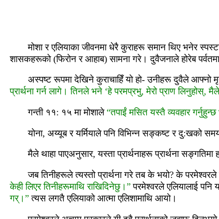
मोशा र एलियाका जीवनमा धेरै कुराहरू समान थिए भनेर स्‍पस्‍
शासकहरूको (फिरोन र आहाब) सामना गरे। दुवैजनाले होरेब पर्वतमा परम
अस्‍पष्‍ट रूपमा देखिने कुराचाहिँ यो हो- उनीहरू दुवैले आफ्‍नो 
प्रार्थना गर्न लागे। तिनले भने ‘हे परमप्रभु, मेरो प्राण लिनुहोस्, म
गन्‍ती ११: १५ मा मोशाले
“तपाईं मसित यस्‍तै व्‍यवहार गर्नुहुन
योना, अय्‍यूब र यर्मियाले पनि विभिन्न सङ्कष्‍ट र दु:खको समयम
मैले थाहा पाएअनुसार, यस्‍ता प्रार्थनाहरू प्रार्थना सङ्गतिमा हाम
जब तिनीहरूले त्‍यस्‍तो प्रार्थना गरे तब के भयो? के परमेश्‍
केही लिएर तिनीहरूमाथि राखिदिनेछु।”
परमेश्‍वरले एलियालाई पनि
गर्।”
त्‍यस लगतै एलियाको आत्‍मा एलिशामाथि आयो।