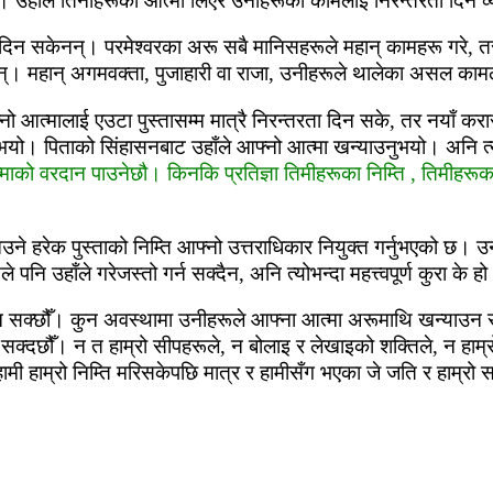
भयो। उहाँले तिनीहरूको आत्‍मा लिएर उनीहरूको कामलाई निरन्‍तरता दिने व
लाई दिन सकेनन्। परमेश्‍वरका अरू सबै मानिसहरूले महान् कामहरू गरे,
्। महान् अगमवक्ता, पुजाहारी वा राजा, उनीहरूले थालेका असल कामल
 आत्‍मालाई एउटा पुस्‍तासम्‍म मात्रै निरन्‍तरता दिन सके, तर नयाँ करार
्कनुभयो। पिताको सिंहासनबाट उहाँले आफ्‍नो आत्‍मा खन्‍याउनुभयो। अनि त्‍
माको वरदान पाउनेछौ। किनकि प्रतिज्ञा तिमीहरूका निम्‍ति , तिमीहरूका सन्
े हरेक पुस्‍ताको निम्‍ति आफ्‍नो उत्तराधिकार नियुक्त गर्नुभएको छ। उन
पनि उहाँले गरेजस्‍तो गर्न सक्‍दैन, अनि त्‍योभन्‍दा महत्त्‍वपूर्ण कुरा के 
उन सक्‍छौँ। कुन अवस्‍थामा उनीहरूले आफ्‍ना आत्‍मा अरूमाथि खन्‍याउन
र्न सक्‍दछौँ। न त हाम्रो सीपहरूले, न बोलाइ र लेखाइको शक्तिले, न हाम्
ी हाम्रो निम्‍ति मरिसकेपछि मात्र र हामीसँग भएका जे जति र हाम्रो सम्‍