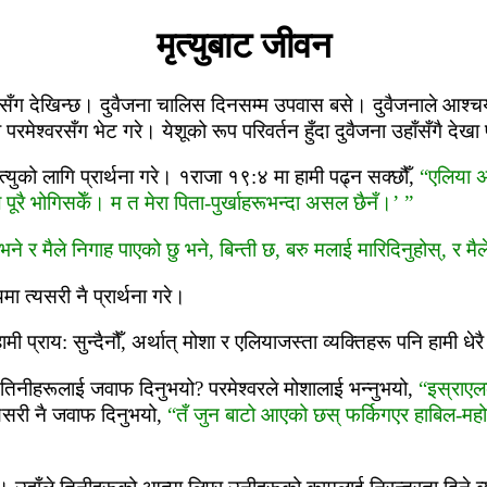
मृत्‍युबाट जीवन
टसँग देखिन्‍छ। दुवैजना चालिस दिनसम्म उपवास बसे। दुवैजनाले आश्‍चर्य
ेश्‍वरसँग भेट गरे। येशूको रूप परिवर्तन हुँदा दुवैजना उहाँसँगै देखा
मृत्‍युको लागि प्रार्थना गरे। १राजा १९:४ मा हामी पढ्न सक्‍छौँ,
“एलिया अम
ैले पूरै भोगिसकेँ। म त मेरा पिता-पुर्खाहरूभन्‍दा असल छैनँ।’ ”
्‍छ भने र मैले निगाह पाएको छु भने, बिन्‍ती छ, बरु मलाई मारिदिनुहोस्, र म
ा त्‍यसरी नै प्रार्थना गरे।
ी प्राय: सुन्‍दैनौँ, अर्थात् मोशा र एलियाजस्‍ता व्‍यक्तिहरू पनि हामी धेर
वरले तिनीहरूलाई जवाफ दिनुभयो? परमेश्‍वरले मोशालाई भन्नुभयो,
“इस्राएलक
 यसरी नै जवाफ दिनुभयो,
“तँ जुन बाटो आएको छस् फर्किगएर हाबिल-म