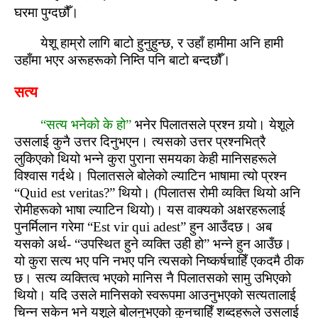
घरमा पुग्‍दछौँ।
येशू हाम्रो लागि बाटो हुनुहुन्‍छ, र उहाँ हामीमा अनि हामी
उहाँमा भएर अरूहरूको निम्‍ति पनि बाटो बन्‍दछौँ।
सत्य
“सत्य भनेको के हो”
भनेर पिलातसले प्रश्‍न गर्‍यो। येशूले
उसलाई कुनै उत्तर दिनुभएन। त्यसको उत्तर प्रश्‍नभित्रै
लुकिएको थियो भन्‍ने कुरा पुराना समयका केही मानिसहरूले
विश्‍वास गर्दथे। पिलातसले बोलेको ल्याटिन भाषामा त्यो प्रश्‍न
“Quid est veritas?” थियो। (पिलातस रोमी व्यक्ति थियो अनि
रोमीहरूको भाषा ल्याटिन थियो)। यस वाक्यको अक्षरहरूलाई
पुनर्मिलान गरेमा “Est vir qui adest” हुन आउँदछ। अब
यसको अर्थ- “उपस्‍थित हुने व्यक्ति उही हो” भन्ने हुन आउँछ।
यो कुरा सत्य भए पनि नभए पनि त्यसको निष्‍कर्षचाहिँ एकदमै ठीक
छ। सत्य व्यक्तित्‍व भएको मानिस नै पिलातसको सामु उभिएको
थियो। यदि उसले मानिसको स्‍वरूपमा आउनुभएको सत्यतालाई
चिन्न सकेन भने यशूले बोलनुभएको कुनचाहिँ शब्‍दहरूले उसलाई