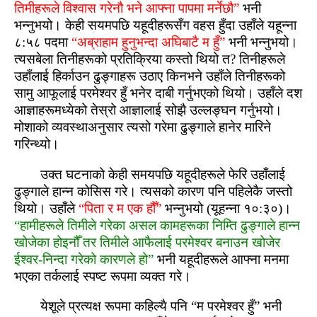
तिमीहरूले विश्‍वास गरेनौ भने आफ्‍ना पापमा मर्नेछौ”
भनी
भन्नुभयो। केही सयमपछि यहूदीहरूसँग वहस हुँदा उहाँले यहून्ना
८:५८ पदमा
“अब्राहाम हुनुभन्‍दा अघिबाटै म हुँ”
भनी भन्नुभयो।
त्यसबेला तिनीहरूको प्रतिक्रिया कस्‍तो थियो त? तिनीहरूले
उहाँलाई हिर्काउन ढुङ्गाहरू उठाए किनभने उहाँले तिनीहरूको
सामु आफूलाई परमेश्‍वर हुँ भनेर दाबी गर्नुभएको थियो। उहाँले दश
आज्ञाहरूमध्येको तेस्रो आज्ञालाई सोझै उल्लङ्घन गर्नुभयो।
मोशाको व्यवस्‍थाअनुसार त्यसो गरेमा ढुङ्गाले हानेर मारिने
गरिन्‍थ्यो।
उक्त घटनाको केही समयपछि यहूदीहरूले फेरि उहाँलाई
ढुङ्गाले हान्न कोसिस गरे। त्यसको कारण पनि पहिलेकै जस्‍तो
थियो। उहाँले
“पिता र म एक हौँ”
भन्नुभयो (यूहन्ना १०:३०)।
“हामीहरूले तिमीले गरेका असल कामहरूका निम्‍ति ढुङ्‍गाले हान्न
खोजेका होइनौँ तर तिमीले आफैलाई परमेश्‍वर बनाउन खोजेर
ईश्‍वर-निन्‍दा गरेको कारणले हो”
भनी यहूदीहरूले आफ्‍ना मनमा
भएका तर्कलाई स्‍पष्‍ट रूपमा व्यक्त गरे।
येशूले प्रत्यक्ष रूपमा कहिल्यै पनि “म परमेश्‍वर हुँ” भनी