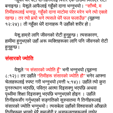
बनाइन्‍छ। येशूले आफैलाई गहूँको दाना भन्नुभयो।
“साँच्चै, म
तिमीहरूलाई भन्‍दछु, गहूँको दाना माटोमा परेर मरेन भने त्यो एक्‍लो
रहन्‍छ। तर त्यो मर्‍यो भने त्यसले धेरै फल फलाउँछ”
(यूहन्ना
१२:२४)। ती गहूँका धेरै दानाहरू नै उहाँको शरीर हो।
येशू हाम्रो लागि जीवनको रोटी हुनुहुन्‍छ। त्यसकारण,
हामीमा हुनुभएको उहाँ अरू व्यक्तिहरूका लागि पनि जीवनको रोटी
हुनुहुन्‍छ।
संसारको ज्योति
येशूले
“म संसारको ज्योति हुँ”
भनी भन्नुभयो (यूहन्ना
८:१२)। तर उहाँले
“तिमीहरू संसारको ज्योति हौ”
भनेर आफ्‍ना
चेलाहरूलाई स्‍पष्‍ट गरी भन्नुभयो (मत्ती ५:१४)। उहाँले त्यो कुरा
पुनरुत्थान भएपछि, पवित्र आत्मा दिइसक्नु भएपछि अथवा
पृथ्वीमा शिक्षा दिइसक्नु भएपछि भन्नुभएको होइन । उहाँले
तिनीहरूसँग गर्नुभएको सङ्गतिको सुरुवातमा नै तिनीहरूलाई
संसारको ज्योति भन्नुभयो। त्यसबेला उहाँको विश्‍वासको आँखाले
तिनीहरूमा भएको धेरै कमजोरी र असफलताहरूलाई नाघेर