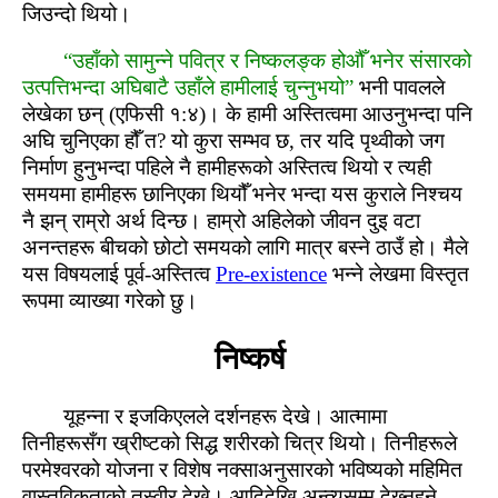
जिउन्‍दो थियो।
“उहाँको सामुन्ने पवित्र र निष्‍कलङ्‍क होऔँ भनेर संसारको
उत्‍पत्तिभन्‍दा अघिबाटै उहाँले हामीलाई चुन्नुभयो”
भनी पावलले
लेखेका छन् (एफिसी १:४)। के हामी अस्तित्वमा आउनुभन्दा पनि
अघि चुनिएका हौँ त? यो कुरा सम्भव छ, तर यदि पृथ्वीको जग
निर्माण हुनुभन्दा पहिले नै हामीहरूको अस्तित्व थियो र त्यही
समयमा हामीहरू छानिएका थियौँ भनेर भन्दा यस कुराले निश्चय
नै झन् राम्रो अर्थ दिन्छ। हाम्रो अहिलेको जीवन दुइ वटा
अनन्‍तहरू बीचको छोटो समयको लागि मात्र बस्‍ने ठाउँ हो। मैले
यस विषयलाई पूर्व-अस्‍तित्‍व
Pre-existence
भन्ने लेखमा विस्‍तृत
रूपमा व्याख्या गरेको छु।
निष्‍कर्ष
यूहन्ना र इजकिएलले दर्शनहरू देखे। आत्‍मामा
तिनीहरूसँग ख्रीष्‍टको सिद्ध शरीरको चित्र थियो। तिनीहरूले
परमेश्‍वरको योजना र विशेष नक्‍साअनुसारको भविष्यको महिमित
वास्‍तविकताको तस्‍वीर देखे। आदिदेखि अन्‍त्यसम्म देख्‍नुहुने