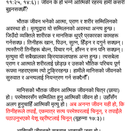
११:२५, १४:६)। जीवन के हो भन्ने आत्‍मिकी रहस्य हामी कसरी
बुझ्‍नसक्‍छौँ?
भौतक जीवन भनेको आत्‍मा, प्राण र शरीर सम्मिलिनको
अवस्‍था हो। मृत्युद्वारा यो सम्मिलनको अवस्‍था अन्‍त्य हुन्‍छ।
जिउँदो व्यक्तिले शारीरक र मानसिक थुप्रै प्रकारका कामहरू
गर्नसक्‍छ। तिनीहरू खान, पिउन, सुत्‍न, हिँड्न र दगुर्न सक्‍छन्।
त्यस्‍तैगरी तिनीहरू बोल्‍न, विचार गर्न, हाँस्‍न र रुन पनि सक्‍छन्।
मृत्युमा यी सबैखालका क्रियाकलापहरू अन्‍त हुन्‍छ। त्यसबेला
प्राण र आत्‍माले शरीरलाई छोड्छ र उसको भौतिक परिचय पूर्ण
रूपमा नहराएसम्‍म त्यो टुक्रिरहन्‍छ। हामीले मानिसको जीवनको
सुरुवात र अन्‍त्यलाई नियन्‍त्रण गर्न सक्‍दैनौँ।
मानिसको भौतक जीवन आत्‍मिक जीवनको चित्र (छाया)
हो। परमेश्‍वरसँग सम्मिलित हुनु आत्‍मिकी जीवन हो। उहाँसँग
अलग हुनुचाहिँ आत्‍मिकी मृत्यु हो।
अब अनन्‍त जीवन यही हो, कि
तिनीहरूले तपाईं, एकमात्र सत्य परमेश्‍वरलाई चिनून्, र तपाईंले
पठाउनुभएको येशू ख्रीष्‍टलाई चिनून्
(यूहन्ना १७:३)।
आत्‍मिकी जीवनको सुरुवात आत्‍मकी जन्‍म हो।