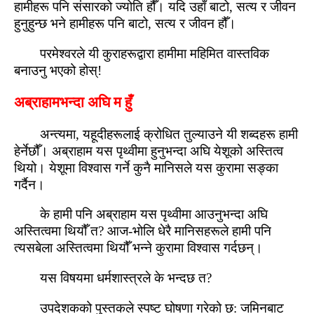
हामीहरू पनि संसारको ज्योति हौँ। यदि उहाँ बाटो, सत्य र जीवन
हुनुहुन्‍छ भने हामीहरू पनि बाटो, सत्य र जीवन हौँ।
परमेश्‍वरले यी कुराहरूद्वारा हामीमा महिमित वास्‍तविक
बनाउनु भएको होस्!
अब्राहामभन्‍दा अघि म हुँ
अन्‍त्यमा, यहूदीहरूलाई क्रोधित तुल्याउने यी शब्‍दहरू हामी
हेर्नेछौँ। अब्राहाम यस पृथ्‍वीमा हुनुभन्‍दा अघि येशूको अस्‍तित्‍व
थियो। येशूमा विश्‍वास गर्ने कुनै मानिसले यस कुरामा सङ्का
गर्दैन।
के हामी पनि अब्राहाम यस पृथ्‍वीमा आउनुभन्‍दा अघि
अस्‍तित्‍वमा थियौँ त? आज-भोलि धेरै मानिसहरूले हामी पनि
त्यसबेला अस्‍तित्‍वमा थियौँ भन्ने कुरामा विश्‍वास गर्दछन्।
यस विषयमा धर्मशास्‍त्रले के भन्‍दछ त?
उपदेशकको पुस्‍तकले स्‍पष्‍ट घोषणा गरेको छ: जमिनबाट