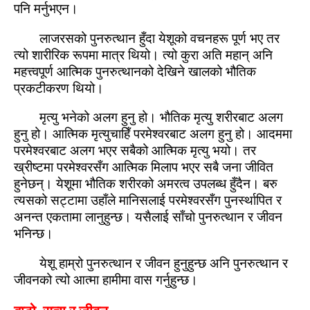
पनि मर्नुभएन।
लाजरसको पुनरुत्‍थान हुँदा येशूको वचनहरू पूर्ण भए तर
त्यो शारीरिक रूपमा मात्र थियो। त्यो कुरा अति महान् अनि
महत्त्‍वपूर्ण आत्‍मिक पुनरुत्‍थानको देखिने खालको भौतिक
प्रकटीकरण थियो।
मृत्यु भनेको अलग हुनु हो। भौतिक मृत्यु शरीरबाट अलग
हुनु हो। आत्‍मिक मृत्युचाहिँ परमेश्‍वरबाट अलग हुनु हो। आदममा
परमेश्‍वरबाट अलग भएर सबैको आत्‍मिक मृत्यु भयो। तर
ख्रीष्‍टमा परमेश्‍वरसँग आत्‍मिक मिलाप भएर सबै जना जीवित
हुनेछन्। येशूमा भौतिक शरीरको अमरत्‍व उपलब्‍ध हुँदैन। बरु
त्यसको सट्टामा उहाँले मानिसलाई परमेश्‍वरसँग पुनर्स्‍थापित र
अनन्‍त एकतामा लानुहुन्‍छ। यसैलाई साँचो पुनरुत्‍थान र जीवन
भनिन्‍छ।
येशू हाम्रो पुनरुत्‍थान र जीवन हुनुहुन्‍छ अनि पुनरुत्‍थान र
जीवनको त्यो आत्‍मा हामीमा वास गर्नुहुन्‍छ।