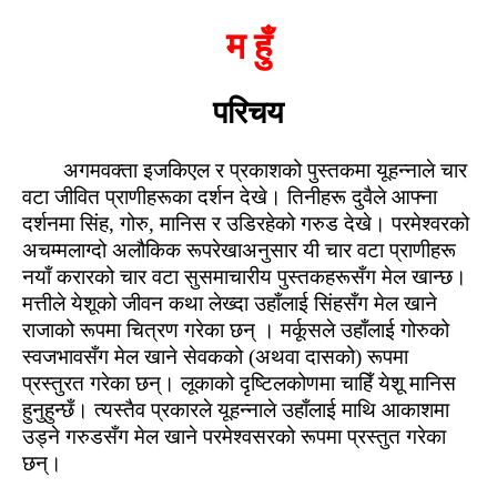
म हुँ
परिचय
अगमवक्ता इजकिएल र प्रकाशको पुस्‍तकमा यूहन्नाले चार
वटा जीवित प्राणीहरूका दर्शन देखे। तिनीहरू दुवैले आफ्‍ना
दर्शनमा सिंह, गोरु, मानिस र उडिरहेको गरुड देखे। परमेश्‍वरको
अचम्मलाग्‍दो अलौकिक रूपरेखाअनुसार यी चार वटा प्राणीहरू
नयाँ करारको चार वटा सुसमाचारीय पुस्‍तकहरूसँग मेल खान्‍छ।
मत्तीले येशूको जीवन कथा लेख्दा उहाँलाई सिंहसँग मेल खाने
राजाको रूपमा चित्रण गरेका छन् । मर्कूसले उहाँलाई गोरुको
स्वजभावसँग मेल खाने सेवकको (अथवा दासको) रूपमा
प्रस्तुरत गरेका छन्। लूकाको दृष्टिलकोणमा चाहिँ येशू मानिस
हुनुहुन्छँ। त्यस्तैव प्रकारले यूहन्नाले उहाँलाई माथि आकाशमा
उड्ने गरुडसँग मेल खाने परमेश्वसरको रूपमा प्रस्तुत गरेका
छन्।