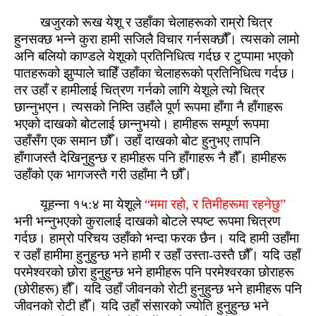
खजुरको रूख येशू र उहाँका चेलाहरूको राम्रो चित्र
हुनसक्‍छ भन्ने कुरा हामी सजिलै विचार गर्नसक्‍छौँ। त्यसको लामो
अनि बलियो काण्‍डले येशूको प्रतिनिधित्‍व गर्दछ र टुप्पामा भएको
पातहरूको झुप्‍पाले चाहिँ उहाँका चेलाहरूको प्रतिनिधित्‍व गर्दछ।
तर उहाँ र हामीलाई चित्रण गर्नको लागि येशूले त्यो चित्र
छान्नुभएन। त्यसको निम्‍ति उहाँले पूर्ण रूपमा हाँगा नै हाँगाहरू
भएको दाखको बोटलाई छान्नुभयो। हामीहरू सम्‍पूर्ण रूपमा
उहाँसँग एक समान छौँ। उहाँ दाखको बोट हुनुभए तापनि
हाँगाजस्‍तै देखिनुहुन्‍छ र हामीहरू पनि हाँगाहरू नै हौँ। हामीहरू
उहाँको एक भागजस्‍तै गरी उहाँमा नै छौँ।
यूहन्ना १५:४ मा येशूले
“ममा रहो, र तिमीहरूमा रहनेछु”
भनी भन्नुभएको कुरालाई दाखको बोटले स्‍पष्‍ट रूपमा चित्रण
गर्दछ। हाम्रो परिचय उहाँको भन्‍दा फरक छैन। यदि हामी उहाँमा
र उहाँ हामीमा हुनुहुन्‍छ भने हामी र उहाँ उस्‍ता-उस्‍तै छौँ। यदि उहाँ
परमेश्‍वरको छोरा हुनुहुन्‍छ भने हामीहरू पनि परमेश्‍वरका छोराहरू
(छोरीहरू) हौँ। यदि उहाँ जीवनको रोटी हुनुहुन्‍छ भने हामीहरू पनि
जीवनको रोटी हौँ। यदि उहाँ संसारको ज्योति हुनुहुन्‍छ भने