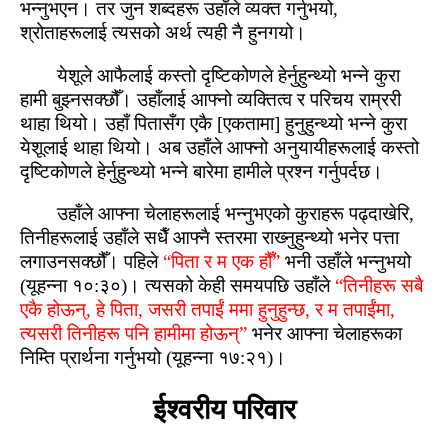
भन्नुभएन। तर जुन शब्‍दहरू उहाँले व्यक्त गर्नुभयो,
श्रोताहरूलाई त्यसको अर्थ त्यही नै हुनगयो।
येशूले आफैलाई कस्‍तो दृष्‍टिकोणले हेर्नुहुन्‍थ्यो भन्ने कुरा
हामी बुझ्‍नसक्‍छौँ। उहाँलाई आफ्‍नो व्यक्तित्‍व र परिचय राम्ररी
थाहा थियो। उहाँ पितासँग एकै [एकतामा] हुनुहुन्‍थ्यो भन्ने कुरा
येशूलाई थाहा थियो। अब उहाँले आफ्‍नो अनुयायीहरूलाई कस्‍तो
दृष्‍टिकोणले हेर्नुहुन्‍थ्यो भन्ने बारेमा हामीले प्रश्‍न गर्नुपर्दछ।
उहाँले आफ्‍ना चेलाहरूलाई भन्नुभएको कुराहरू पढ्‍दाखेरि,
तिनीहरूलाई उहाँले सधैँ आफ्‍नै स्‍तरमा राख्‍नुहुन्‍थ्यो भनेर पत्ता
लगाउनसक्‍छौँ। पहिले
“पिता र म एक हौँ”
भनी उहाँले भन्नुभयो
(यूहन्ना १०:३०)। त्यसको केही समयपछि उहाँले
“तिनीहरू सबै
एकै होऊन्, हे पिता, जसरी तपाईं ममा हुनुहुन्‍छ, र म तपाईंमा,
त्यसरी तिनीहरू पनि हामीमा होऊन्”
भनेर आफ्‍ना चेलाहरूका
निम्‍ति प्रार्थना गर्नुभयो (यूहन्ना १७:२१)।
ईश्‍वरीय परिवार