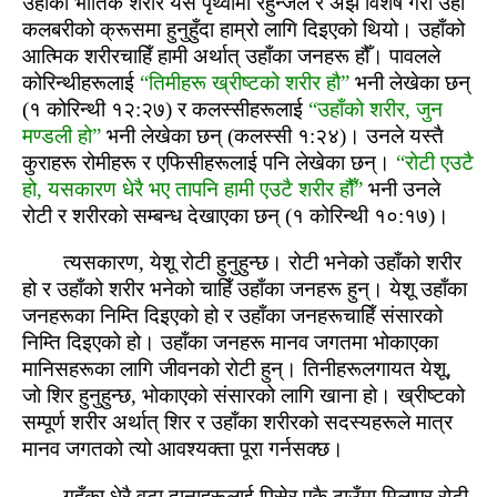
उहाँको भौतिक शरीर यस पृथ्‍वीमा रहुन्‍जेल र अझ विशेष गरी उहाँ
कलबरीको क्रूसमा हुनुहुँदा हाम्रो लागि दिइएको थियो। उहाँको
आत्‍मिक शरीरचाहिँ हामी अर्थात् उहाँका जनहरू हौँ। पावलले
कोरिन्‍थीहरूलाई
“तिमीहरू ख्रीष्‍टको शरीर हौ”
भनी लेखेका छन्
(१ कोरिन्‍थी १२:२७) र कलस्सीहरूलाई
“उहाँको शरीर, जुन
मण्‍डली हो”
भनी लेखेका छन् (कलस्‍सी १:२४)। उनले यस्‍तै
कुराहरू रोमीहरू र एफिसीहरूलाई पनि लेखेका छन्।
“रोटी एउटै
हो, यसकारण धेरै भए तापनि हामी एउटै शरीर हौँ”
भनी उनले
रोटी र शरीरको सम्‍बन्‍ध देखाएका छन् (१ कोरिन्‍थी १०:१७)।
त्यसकारण, येशू रोटी हुनुहुन्‍छ। रोटी भनेको उहाँको शरीर
हो र उहाँको शरीर भनेको चाहिँ उहाँका जनहरू हुन्। येशू उहाँका
जनहरूका निम्‍ति दिइएको हो र उहाँका जनहरूचाहिँ संसारको
निम्‍ति दिइएको हो। उहाँका जनहरू मानव जगतमा भोकाएका
मानिसहरूका लागि जीवनको रोटी हुन्। तिनीहरूलगायत येशू,
जो शिर हुनुहुन्‍छ, भोकाएको संसारको लागि खाना हो। ख्रीष्‍टको
सम्‍पूर्ण शरीर अर्थात् शिर र उहाँका शरीरको सदस्यहरूले मात्र
मानव जगतको त्यो आवश्यक्ता पूरा गर्नसक्‍छ।
गहूँका धेरै वटा दानाहरूलाई पिसेर एकै ठाउँमा मिलाएर रोटी