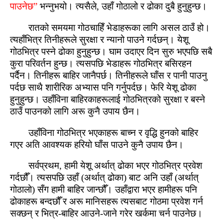
पाउनेछ”
भन्नुभयो। त्यसैले, उहाँ गोठालो र ढोका दुबै हुनुहुन्‍छ।
रातको समयमा गोठचाहिँ भेडाहरूका लागि असल ठाउँ हो।
त्यहाँभित्र तिनीहरूले सुरक्षा र न्यानो पाउने गर्दछन्। येशू
गोठभित्र पस्‍ने ढोका हुनुहुन्‍छ। घाम उदाएर दिन सुरु भएपछि सबै
कुरा परिवर्तन हुन्‍छ। त्यसपछि भेडाहरू गोठभित्र बसिरहन
पर्दैन। तिनीहरू बाहिर जानैपर्छ। तिनीहरूले घाँस र पानी पाउनु
पर्दछ साथै शारीरिक अभ्यास पनि गर्नुपर्दछ। फेरि येशू ढोका
हुनुहुन्‍छ। उहाँविना बाहिरकाहरूलाई गोठभित्रको सुरक्षा र बस्‍ने
ठाउँ पाउनको लागि अरू कुनै उपाय छैन।
उहाँविना गोठभित्र भएकाहरू बाच्‍न र वृद्धि हुनको बाहिर
गएर अति आवश्यक हरियो घाँस पाउने कुनै उपाय छैन।
सर्वप्रथम, हामी येशू अर्थात् ढोका भएर गोठभित्र प्रवेश
गर्दछौँ। त्यसपछि उहाँ (अर्थात् ढोका) बाट अनि उहाँ (अर्थात्
गोठालो) सँग हामी बाहिर जान्‍छौँ। उहाँद्वारा भएर हामीहरू पनि
ढोकाहरू बन्‍दछौँ र अरू मानिसहरू त्यसबाट गोठमा प्रवेश गर्न
सक्‍छन् र भित्र-बाहिर आउने-जाने गरेर खर्कमा चर्न पाउनेछ।