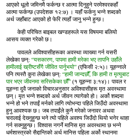
आएको धूलो जमिनमै फर्कन्‍छ र आत्‍मा दिनुहुने परमेश्‍वरकहाँ
आत्‍मा फर्कन्‍छ (उपदेशक १२:७) । यहाँ फर्कनु भन्ने शब्‍दको
अर्थ जहाँबाट आएको हो फेरि त्यहाँ जानु भन्ने हुन्‍छ।
केही परिचित बाइबल खण्‍डहरूले यस विषयमा बलियो
आसय व्यक्त गरेको छ।
पावलले अविश्‍वासीहरूका अवस्‍था व्याख्या गर्न यसरी
लेखेका छन्:
“यसकारण, पापमा हामी मरेका भए तापनि उहाँले
हामीलाई ख्रीष्‍टसँगै जीवित पार्नुभयो”
(एफिसी २:५)। यूहन्नाले
पनि त्यस्‍तै कुरा लेखेका छन्:
“हामी जान्‍दछौँ, कि हामी त मृत्युबाट
पार भएर जीवनमा सरिसकेका छौँ”
(१ यूहन्ना ३:१४)। पावल र
यूहन्ना दुवै जनाको विचारअनुसार अविश्‍वासीहरू मृत अवस्‍थामा
छन्। मृत भन्ने शब्‍दको अर्थ जीवन त्‍यागेको हो। अर्को शब्‍दमा
भन्ने हो भने तपाईं मर्नको लागि त्योभन्‍दा पहिले जिउँदो अवस्‍थामा
हुनु आवश्यक छ। जब तपाईंले कुनै मरेको जनावर अथवा
चरालाई देख्‍नुहुन्‍छ भने त्यो पहिले अवश्य जिउँदो थियो भनेर थाहा
गर्न सक्‍नुहुन्‍छ। विश्‍वास नगर्ने मानिस मृत अवस्‍थामा छ भन्‍ने
धर्मशास्‍त्रको सैद्दान्‍तिको अर्थ मानिस पहिला अर्को स्‍थानमा