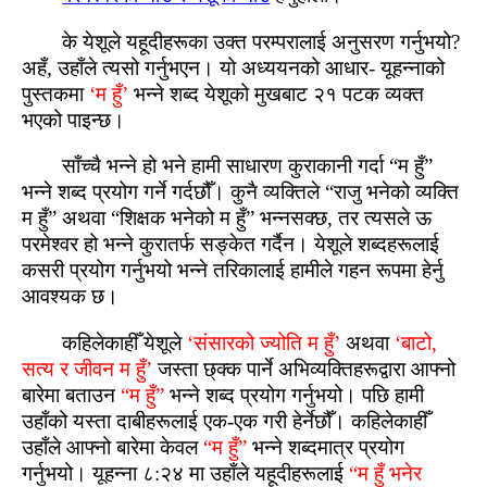
के येशूले यहूदीहरूका उक्त परम्‍परालाई अनुसरण गर्नुभयो?
अहँ, उहाँले त्यसो गर्नुभएन। यो अध्ययनको आधार- यूहन्नाको
पुस्‍तकमा
‘म हुँ’
भन्ने शब्‍द येशूको मुखबाट २१ पटक व्यक्त
भएको पाइन्‍छ।
साँच्चै भन्ने हो भने हामी साधारण कुराकानी गर्दा “म हुँ”
भन्ने शब्‍द प्रयोग गर्ने गर्दछौँ। कुनै व्यक्तिले “राजु भनेको व्यक्ति
म हुँ” अथवा “शिक्षक भनेको म हुँ” भन्नसक्‍छ, तर त्यसले ऊ
परमेश्‍वर हो भन्ने कुरातर्फ सङ्केत गर्दैन। येशूले शब्‍दहरूलाई
कसरी प्रयोग गर्नुभयो भन्ने तरिकालाई हामीले गहन रूपमा हेर्नु
आवश्यक छ।
कहिलेकाहीँ येशूले
‘संसारको ज्योति म हुँ’
अथवा
‘बाटो,
सत्य र जीवन म हुँ’
जस्‍ता छ्क्क पार्ने अभिव्यक्तिहरूद्वारा आफ्‍नो
बारेमा बताउन
“म हुँ”
भन्ने शब्‍द प्रयोग गर्नुभयो। पछि हामी
उहाँको यस्‍ता दाबीहरूलाई एक-एक गरी हेर्नेछौँ। कहिलेकाहीँ
उहाँले आफ्‍नो बारेमा केवल
“म हुँ”
भन्ने शब्‍दमात्र प्रयोग
गर्नुभयो। यूहन्ना ८:२४ मा उहाँले यहूदीहरूलाई
“म हुँ भनेर