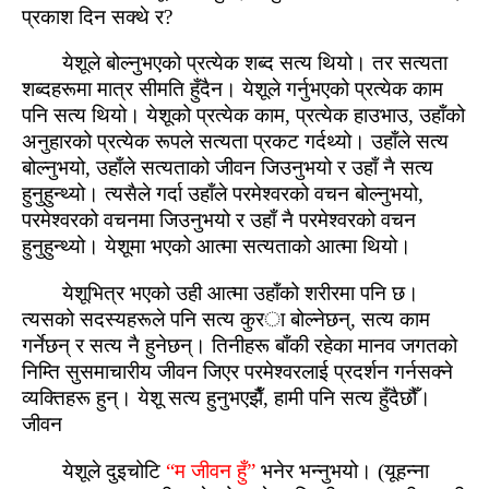
प्रकाश दिन सक्‍थे र?
येशूले बोल्‍नुभएको प्रत्येक शब्‍द सत्य थियो। तर सत्यता
शब्‍दहरूमा मात्र सीमति हुँदैन। येशूले गर्नुभएको प्रत्येक काम
पनि सत्य थियो। येशूको प्रत्येक काम, प्रत्येक हाउभाउ, उहाँको
अनुहारको प्रत्येक रूपले सत्यता प्रकट गर्दथ्‍यो। उहाँले सत्य
बोल्‍नुभयो, उहाँले सत्यताको जीवन जिउनुभयो र उहाँ नै सत्य
हुनुहुन्‍थ्यो। त्यसैले गर्दा उहाँले परमेश्‍वरको वचन बोल्‍नुभयो,
परमेश्‍वरको वचनमा जिउनुभयो र उहाँ नै परमेश्‍वरको वचन
हुनुहुन्‍थ्यो। येशूमा भएको आत्‍मा सत्यताको आत्‍मा थियो।
येशूभित्र भएको उही आत्‍मा उहाँको शरीरमा पनि छ।
त्यसको सदस्यहरूले पनि सत्य कुरा बोल्‍नेछन्, सत्य काम
गर्नेछन् र सत्य नै हुनेछन्। तिनीहरू बाँकी रहेका मानव जगतको
निम्‍ति सुसमाचारीय जीवन जिएर परमेश्‍वरलाई प्रदर्शन गर्नसक्‍ने
व्यक्तिहरू हुन्। येशू सत्य हुनुभएझैँ, हामी पनि सत्य हुँदैछौँ।
जीवन
येशूले दुइचोटि
“म जीवन हुँ”
भनेर भन्नुभयो। (यूहन्ना