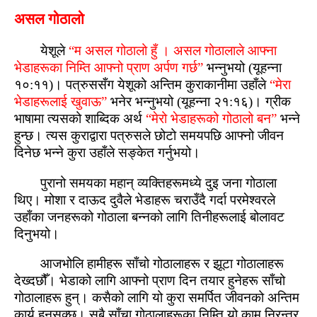
असल गोठालो
येशूले
“म असल गोठालो हुँ । असल गोठालाले आफ्‍ना
भेडाहरूका निम्‍ति आफ्‍नो प्राण अर्पण गर्छ”
भन्नुभयो (यूहन्ना
१०:११)। पत्रुससँग येशूको अन्‍तिम कुराकानीमा उहाँले
“मेरा
भेडाहरूलाई खुवाऊ”
भनेर भन्नुभयो (यूहन्ना २१:१६)। ग्रीक
भाषामा त्‍यसको शाब्‍दिक अर्थ
“मेरो भेडाहरूको गोठालो बन”
भन्ने
हुन्‍छ। त्यस कुराद्वारा पत्रुसले छोटो समयपछि आफ्‍नो जीवन
दिनेछ भन्ने कुरा उहाँले सङ्केत गर्नुभयो।
पुरानो समयका महान् व्यक्तिहरूमध्ये दुइ जना गोठाला
थिए। मोशा र दाऊद दुवैले भेडाहरू चराउँदै गर्दा परमेश्‍वरले
उहाँका जनहरूको गोठाला बन्नको लागि तिनीहरूलाई बोलावट
दिनुभयो।
आजभोलि हामीहरू साँचो गोठालाहरू र झूटा गोठालाहरू
देख्‍दछौँ। भेडाको लागि आफ्‍नो प्राण दिन तयार हुनेहरू साँचो
गोठालाहरू हुन्। कसैको लागि यो कुरा समर्पित जीवनको अन्‍तिम
कार्य हुनसक्‍छ। सबै साँचा गोठालाहरूका निम्‍ति यो काम निरन्‍तर