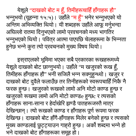
येशूले
“दाखको बोट म हुँ, तिमीहरूचाहिँ हाँगाहरू हौ”
भन्नुभयो (यूहन्ना १५:५)। उहाँले
“म हुँ”
भनेर भन्नुभएको यो
अन्‍तिम अभिव्यक्ति थियो। यी शब्‍दहरू उहाँले आफू मर्नुभन्‍दा
अघिल्लो रातमा दिनुभएको लामो प्रवचनको मध्य भागतिर
भन्नुभएको थियो। पवित्र आत्‍मा पाएपछि चेलाहरूमा के भिन्नता
हुनेछ भन्ने कुरा त्यो प्रवचनको मुख्य विषय थियो।
इस्राएलको भूमिमा भएका सबै प्रकारका रूखहरूमध्ये
येशूले दाखको बोट छान्नुभयो। उहाँले “म खजुरको रूख हुँ,
तिमीहरू हाँगाहरू हौ” भनी सजिलै भन्न सक्‍नुहुन्‍थ्यो। खजुर र
दाखको बोट दुवैले फलाउँछ तर तिनीहरूको स्‍वरूपचाहिँ निकै नै
फरक हुन्‍छ। खजुरको रूखको लामो अनि मोटो काण्‍ड हुन्‍छ र
खजुरको रूखमा लामो अनि मोटो काण्डe हुन्छc र त्यसको
हाँगाहरू साना-साना र हेर्दाखेरि झण्डै पातहरूजस्तै मात्र
देखिन्छान्। त्यो रूखको काण्‍ड र हाँगाहरू पूर्ण रूपमा फरक
देखिन्‍छ। दाखको बोट हाँगै-हाँगाहरू मिलेर बनेको हुन्‍छ र त्यसको
मुख्य काण्‍डलाई छुट्ट्याउन गाह्रो हुन्‍छ। अर्को शब्‍दमा भन्ने हो
भने दाखको बोट हाँगाहरूका समूह हो।