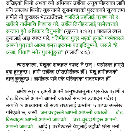
राखिएको थियो अथवा त्यो अधिकार उहाँका अनुयायीहरूका लागि
पनि उपलब्‍ध थियो? यूहन्नाको सुसमाचारको पुस्‍तकको सुरुवातमा
हामीले यी कुराहरू भेट्टाउँदछौ:
“जतिले उहाँलाई ग्रहण गरे र
उहाँको नाउँमाथि विश्‍वास गरे, उहाँले तिनीहरूलाई परमेश्‍वरको
सन्‍तान हुने अधिकार दिनुभयो”
(यूहन्ना १:१२)। पावलले त्‍यस
कुरालाई अझ स्‍पष्‍ट पारे,
“तिमीहरू पुत्र भएको हुनाले परमेश्‍वरले
आफ्‍नो पुत्रको आत्‍मा हाम्रा हृदयमा पठाइदिनुभयो, जसले “हे
अब्‍बा, पिता!” भनेर पुकार्नुहुन्‍छ”
(गलाती ४:६)।
त्यसकारण, येशूका शब्‍दहरू स्‍पष्‍ट नै छन्। परमेश्‍वर हाम्रो
बुबा हुनुहुन्‍छ। हामी उहाँका छोराछोरीहरू हौँ। येशू हामीहरूको
दाजु हुनुहुन्‍छ। हामीहरू सबै एकै परिवारका सदस्यहरू हौँ।
धर्मशास्‍त्र र हाम्रो आफ्‍नै अनुभवअनुसार प्रत्येक प्राणी र
बोट-बिरुवाले आफ्‍नो-आफ्‍नो जातको सन्‍तान उत्‍पादन गर्दछ।
उत्पत्ति १ अध्यायमा यो सत्य तथ्यलाई कम्‍तीमा ५ पटक उल्लेख
गरिएको छ, जस्‍तै:
जनावरहरूले आफ्‍नो-आफनो जातको … बोट-
बिरुवाहरू आफ्‍नो-आफ्‍नो जातको… चरा-चुरुङ्गीहरू आफ्‍नो-
आफ्‍नो जातको
…आदि। परमेश्‍वरले येशूलाई उहाँको छोरा भनी