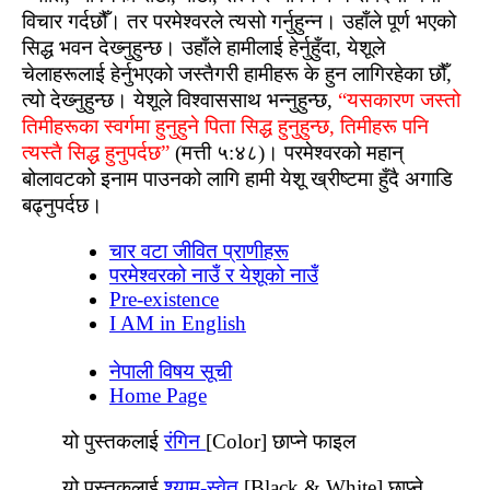
विचार गर्दछौँ। तर परमेश्‍वरले त्यसो गर्नुहुन्न। उहाँले पूर्ण भएको
सिद्ध भवन देख्‍नुहुन्‍छ। उहाँले हामीलाई हेर्नुहुँदा, येशूले
चेलाहरूलाई हेर्नुभएको जस्‍तैगरी हामीहरू के हुन लागिरहेका छौँ,
त्यो देख्‍नुहुन्‍छ। येशूले विश्‍वाससाथ भन्नुहुन्‍छ,
“यसकारण जस्‍तो
तिमीहरूका स्‍वर्गमा हुनुहुने पिता सिद्ध हुनुहुन्‍छ, तिमीहरू पनि
त्यस्‍तै सिद्ध हुनुपर्दछ”
(मत्ती ५:४८)। परमेश्‍वरको महान्
बोलावटको इनाम पाउनको लागि हामी येशू ख्रीष्‍टमा हुँदै अगाडि
बढ्‍नुपर्दछ।
चार वटा जीवित प्राणीहरू
परमेश्‍वरको नाउँ र येशूको नाउँ
Pre-existence
I AM in English
नेपाली विषय सूची
Home Page
यो पुस्‍तकलाई
रंगिन
[Color] छाप्‍ने फाइल
यो पुस्‍तकलाई
श्‍याम-स्‍वेत
[Black & White] छाप्‍ने