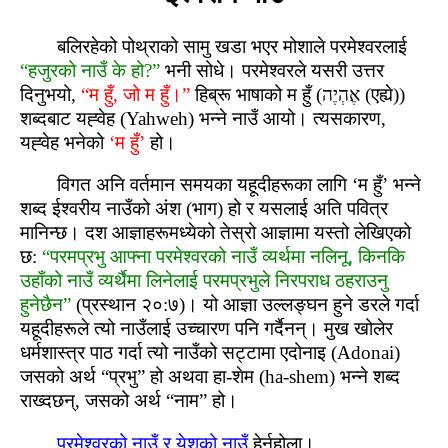
बलिरहेको पोथ्राको सामु खडा भएर मोशाले परमेश्‍वरलाई
“हजुरको नाउँ के हो?”
भनी सोधे। परमेश्‍वरले यसरी उत्तर
दिनुभयो,
“म हुँ, जो म हुँ।”
हिब्रू भाषाको म हुँ (אֶהְיֶה (एह्ये))
शब्‍दबाट यह्‍वेह (Yahweh) भन्ने नाउँ आयो। त्यसकारण,
यह्‍वेह भनेको
‘म हुँ’
हो।
विगत अनि वर्तमान समयका यहूदीहरूका लागि ‘म हुँ’ भन्ने
शब्‍द ईश्‍वरीय नाउँको अंश (भाग) हो र यसलाई अति पवित्र
मानिन्‍छ। दश आज्ञाहरूमध्येको तेस्रो आज्ञामा यस्‍तो लेखिएको
छ:
“परमप्रभु आफ्‍ना परमेश्‍वरको नाउँ व्यर्थमा नलिनू, किनकि
उहाँको नाउँ व्यर्थैमा लिनेलाई परमप्रभुले निरपराध ठहराउनु
हुनेछैन”
(प्रस्‍थान २०:७)। यो आज्ञा उल्लङ्घन हुने डरले गर्दा
यहूदीहरूले त्यो नाउँलाई उच्चारण पनि गर्दैनन्। मुख खोलेर
धर्मशास्‍त्र पाठ गर्दा त्यो नाउँको सट्टामा एदोनाइ (Adonai)
जसको अर्थ “प्रभु” हो अथवा हा-शेम (ha-shem) भन्ने शब्‍द
राख्‍दछन्, जसको अर्थ “नाम” हो।
परमेश्‍वरको नाउँ र येशूको नाउँ
हेर्नुहोला।