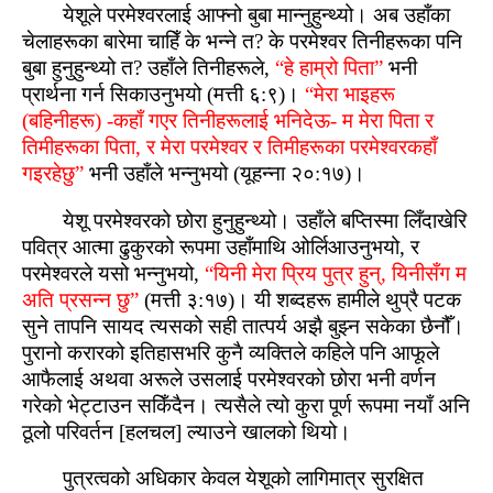
येशूले परमेश्‍वरलाई आफ्‍नो बुबा मान्नुहुन्‍थ्यो। अब उहाँका
चेलाहरूका बारेमा चाहिँ के भन्ने त? के परमेश्‍वर तिनीहरूका पनि
बुबा हुनुहुन्‍थ्यो त? उहाँले तिनीहरूले,
“हे हाम्रो पिता”
भनी
प्रार्थना गर्न सिकाउनुभयो (मत्ती ६:९)।
“मेरा भाइहरू
(बहिनीहरू) -कहाँ गएर तिनीहरूलाई भनिदेऊ- म मेरा पिता र
तिमीहरूका पिता, र मेरा परमेश्‍वर र तिमीहरूका परमेश्‍वरकहाँ
गइरहेछु”
भनी उहाँले भन्नुभयो (यूहन्ना २०:१७)।
येशू परमेश्‍वरको छोरा हुनुहुन्‍थ्यो। उहाँले बप्‍तिस्‍मा लिँदाखेरि
पवित्र आत्‍मा ढुकुरको रूपमा उहाँमाथि ओर्लिआउनुभयो, र
परमेश्‍वरले यसो भन्नुभयो,
“यिनी मेरा प्रिय पुत्र हुन्, यिनीसँग म
अति प्रसन्न छु”
(मत्ती ३:१७)। यी शब्‍दहरू हामीले थुप्रै पटक
सुने तापनि सायद त्यसको सही तात्‍पर्य अझै बुझ्‍न सकेका छैनौँ।
पुरानो करारको इतिहासभरि कुनै व्यक्तिले कहिले पनि आफूले
आफैलाई अथवा अरूले उसलाई परमेश्‍वरको छोरा भनी वर्णन
गरेको भेट्टाउन सकिँदैन। त्यसैले त्‍यो कुरा पूर्ण रूपमा नयाँ अनि
ठूलो परिवर्तन [हलचल] ल्याउने खालको थियो।
पुत्रत्‍वको अधिकार केवल येशूको लागिमात्र सुरक्षित