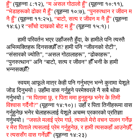
हुँ”
(यूहन्ना ८:१२),
“म असल गोठालो हुँ”
(यूहन्ना १०:११),
“भेडाहरूको ढोका मै हुँ”
(यूहन्ना १०:७),
“पुनरुत्‍थान र जीवन म
नै हुँ”
(यूहन्ना ११:२५),
“बाटो, सत्य र जीवन म नै हुँ”
(यूहन्ना
१४:६) र
“साँचो दाखको बोट म हुँ”
(यूहन्ना १५:१)।
हामी परिवर्तन भएर उहाँजस्‍तै हुँदा, के हामीले पनि त्यस्‍तै
अभिव्यक्तिहरू दिनसक्‍छौँ त? हामी पनि “जीवनको रोटी”,
“संसारको ज्योति”, “असल गोठालाहरू”, “ढोकाहरू”,
“पुनरुत्‍थान” अनि “बाटो, सत्य र जीवन” हौँ भनी के हामी
भन्नसक्‍छौँ?
स्‍वयम् आफूले मात्र केही पनि गर्नुभएन भन्ने कुरामा येशूले
जोड दिनुभयो। उहाँमा वास गर्नुहुने परमेश्‍वरले नै सबै थोक
गर्नुभयो।
“म पितामा छु, र पिता ममा हुनुहुन्‍छ भनेर के तिमी
विश्‍वास गर्दैनौ?”
(यूहन्ना १४:१०)। उहाँ र पिता तिनीहरूमा वास
गर्नुहुनेछ भनेर चेलाहरूलाई येशूले अचम्म प्रकारको प्रतिज्ञा
गर्नुभयो।
“जसले मलाई प्रेम गर्छ, त्यसले मेरो वचन पालन गर्नेछ
र मेरा पिताले त्यसलाई प्रेम गर्नुहुनेछ, र हामी त्यसकहाँ आउनेछौँ,
र त्यससँग वास गर्नेछौँ”
(यूहन्ना १४:२३)