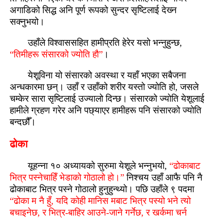
अगाडिको सिद्ध अनि पूर्ण रूपको सुन्‍दर सृष्‍टिलाई देख्‍न
सक्‍नुभयो।
उहाँले विश्‍वाससहित हामीप्रति हेरेर यसो भन्नुहुन्‍छ,
“तिमीहरू संसारको ज्योति हौ”
।
येशूविना यो संसारको अवस्‍था र यहाँ भएका सबैजना
अन्‍धकारमा छन्। उहाँ र उहाँको शरीर यस्‍तो ज्योति हो, जसले
चम्केर सारा सृष्‍टिलाई उज्यालो दिन्‍छ। संसारको ज्योति येशूलाई
हामीले ग्रहण गरेर अनि पछ्याएर हामीहरू पनि संसारको ज्योति
बन्‍दछौँ।
ढोका
यूहन्ना १० अध्यायको सुरुमा येशूले भन्नुभयो,
“ढोकाबाट
भित्र पस्‍नेचाहिँ भेडाको गोठालो हो।”
निश्‍चय उहाँ आफै पनि नै
ढोकाबाट भित्र पस्‍ने गोठालो हुनुहुन्‍थ्यो। पछि उहाँले ९ पदमा
“ढोका म नै हुँ, यदि कोही मानिस मबाट भित्र पस्यो भने त्यो
बचाइनेछ, र भित्र-बाहिर आउने-जाने गर्नेछ, र खर्कमा चर्न