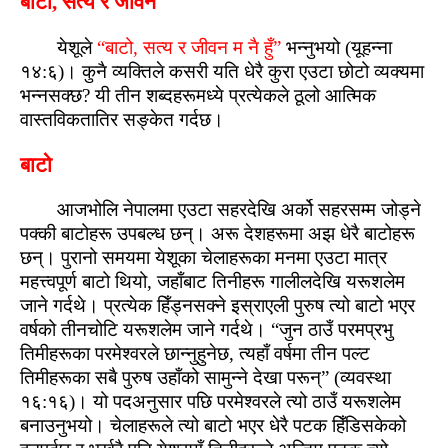
बाटो, सत्य र जीवन
येशूले
“बाटो, सत्य र जीवन म नै हुँ”
भन्नुभयो (यूहन्ना
१४:६)। कुनै व्यक्तिले कसरी यति धेरै कुरा एउटा छोटो व्यक्यमा
भन्नसक्‍छ? यी तीन शब्‍दहरूमध्ये प्रत्येकले ठूलो आत्‍मिक
वास्‍तविकतातिर सङ्केत गर्दछ।
बाटो
आजभोलि नेपालमा एउटा सहरदेखि अर्को सहरसम्म जोड्ने
पक्की बाटोहरू उपबल्‍ध छन्। अरू देशहरूमा अझ धेरै बाटोहरू
छन्। पुरानो समयमा येशूका चेलाहरूका मनमा एउटा मात्र
महत्त्‍वपूर्ण बाटो थियो, जहाँबाट तिनीहरू गालीलदेखि यरूशलेम
जाने गर्दथे। प्रत्येक हिँड्नसक्‍ने इस्राएली पुरुष त्यो बाटो भएर
वर्षको तीनचोटि यरूशलेम जाने गर्दथे। “जुन ठाउँ परमप्रभु
तिमीहरूका परमेश्‍वरले छान्नुहुनेछ, त्यहाँ वर्षमा तीन पल्‍ट
तिमीहरूका सबै पुरुष उहाँको सामुन्ने देखा परून्” (व्यवस्‍था
१६:१६)। यो पदअनुसार पछि परमेश्‍वरले त्यो ठाउँ यरूशलेम
बनाउनुभयो। चेलाहरूले त्यो बाटो भएर धेरै पटक हिँडिसकेको