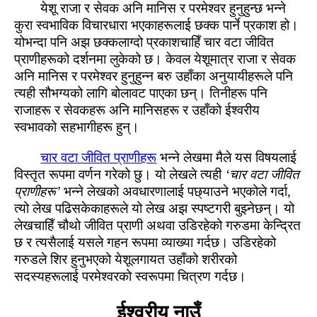
येशू राजा र सेवक अनि मानिस र परमेश्‍वर हुनुहुन्‍छ भन्ने
कुरा स्‍वभाविक विचारधारा भएकाहरूलाई छक्क पार्ने प्रकाश हो।
योभन्‍दा पनि अझ छक्कलाग्‍दो प्रकाशचाहिँ चार वटा जीवित
प्राणीहरूको दर्शनमा लुकेको छ। केवल येशूमात्र राजा र सेवक
अनि मानिस र परमेश्‍वर हुनुहुन्‍न बरु उहाँका अनुयायीहरूले पनि
त्यही सौभग्यको लागि बोलावट पाएका छन्। तिनीहरू पनि
राजाहरू र सेवकहरू अनि मानिसहरू र उहाँको ईश्‍वरीय
स्‍वभावको सहभागीहरू हुन्।
चार वटा जीवित प्राणीहरू
भन्ने लेखमा मैले यस विषयलाई
विस्‍तृत रूपमा वर्णन गरेको छु। यो लेखले त्यही
‘चार वटा जीवित
प्राणीहरू’
भन्ने लेखको अवधारणालाई पछ्याउने भएकोले गर्दा,
त्यो लेख पढिसकेकाहरूले यो लेख अझ स्पष्टगरी बुझ्नेछन्। यो
लेखचाहिँ चौथो जीवित प्राणी अथवा उडिरहेको गरुडमा केन्‍द्रित
छ र त्यसैलाई यसले गहन रूपमा व्याख्या गर्दछ। उडिरहेको
गरुडले शिर हुनुभएको येशूलगायत उहाँको शरीरको
सदस्यहरूलाई परमेश्‍वरको स्‍वरूपमा चित्रण गर्दछ।
ईश्‍वरीय नाउँ