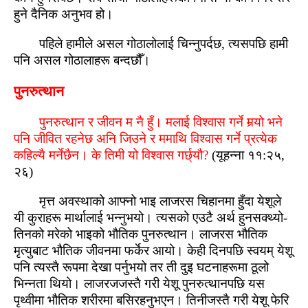
हुने दैनिक अनुभव हो।
पहिले हामीले असल गोठालोलाई चिन्नुपर्दछ, त्यसपछि हामी
पनि असल गोठालाहरू बन्‍दछौँ।
पुनरुत्‍थान
पुनरुत्‍थान र जीवन म नै हुँ। मलाई विश्‍वास गर्ने मर्‍यो भने
पनि जीवित रहनेछ अनि जिउने र ममाथि विश्‍वास गर्ने प्रत्येक
कहिल्यै मर्नेछैन। के तिमी यो विश्‍वास गर्छ्यौ?
(यूहन्ना ११:२५,
२६)
मृत्त अवस्‍थाको आफ्‍नो भाइ लाजरस चिहानमा हुँदा येशूले
यी कुराहरू मार्थालाई भन्नुभयो। त्यसको एउटै अर्थ हुनसक्‍थ्यो-
तिनको मरेको भाइको भौतिक पुनरुत्‍थान। लाजरस भौतिक
मृत्युबाट भौतिक जीवनमा फर्केर आयो। केही दिनपछि स्‍वयम् येशू
पनि त्यस्‍तै रूपमा देखा पर्नुभयो तर ती दुइ घटनाहरूमा ठूलो
भिन्नता थियो। लाजरजजस्‍तै गरी येशू पुनरुत्‍थानपछि यस
पृथ्‍वीमा भौतिक शरीरमा बसिरहनुभएन। तिनीजस्‍तै गरी येशू फेरि