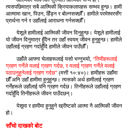
त्यसपछिमात्र सबै आत्‍मिकी क्रियाकलापहरू सम्‍भव हुन्‍छ। हामी
आत्‍मामा खान, पिउन, हिँड्‍न र बोल्‍नसक्‍छौँ। हामीले परमेश्‍वरसँग
प्रार्थना गर्न र उहाँलाई आराधना गर्नसक्‍छौँ।
येशूले हामीलाई आत्‍मिकी जीवन दिनुहुन्‍छ। येशूले हामीलाई
यो जीवन दिनुमात्र हुँदैन तर उहाँ स्‍वयम् जीवन हुनुहुन्‍छ। हामीले
उहाँलाई ग्रहण गर्दाहुँदि हामीले जीवन पाउँछौँ।
उहाँले आफ्‍ना चेलाहरूलाई यसो भन्नुभयो,
“तिमीहरूलाई
ग्रहण गर्नेले मलाई ग्रहण गर्दछ, र मलाई ग्रहण गर्नेले मलाई
पठाउनुहुनेलाई ग्रहण गर्दछ”
(मत्ती १०:४०)। हामीहरू उहाँमा
छौँ अनि उहाँ हामीमा हुनुहुन्‍छ। त्यसको अर्थ हामीलाई ग्रहण
गर्नेहरूले उहाँलाई पनि ग्रहण गर्दछ। तिनीहरूले उहाँलाई ग्रहण
गर्दाहुँदि तिनीहरूले जीवन पाउँदछन्।
येशूमा र हामीमा हुनुहुने ख्रीष्‍टको आत्‍मा नै आत्‍मिकी जीवन
हो।
साँचो दाखको बोट