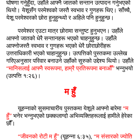
घोषणा गर्नुहुँदा, उहाँले आफ्‍नै जातको सन्‍तान उत्‍पादन गर्नुभएको
थियो। येशूसँग परमेश्‍वको जस्‍तै स्‍वभाव र गुणहरू थिए। साँच्चै,
येशू परमेश्‍वरको छोरा हुनुहुन्‍थ्यो र अहिले पनि हुनुहुन्‍छ।
परमेश्‍वर एउटा मात्र छोरामा सन्‍तुष्‍ट हुनुभएन। उहाँले
आफ्‍नो जातको धेरै सन्‍तानहरू भएको चाहनुहुन्‍छ। उहाँले
आफ्‍नोजस्‍तै स्‍वभाव र गुणहरू भएको धेरै छोराछोरीहरू
उत्तराधिकारी भएको चाहानुहुन्‍छ। उत्‍पत्तिको पुस्‍तकमा उल्लेख
गरिएअनुसार परिवार बनाउने उहाँको सुरुको उद्देश्य थियो। उहाँले
“मानिसलाई आफ्‍नै स्‍वरूपमा, हाम्रै प्रतिरूपमा बनाऔँ”
भन्नुभयो
(उत्‍पत्ति १:२६)।
म हुँ
यूहन्नाको सुसमाचारीय पुस्‍तकमा येशूले आफ्‍नो बारेमा
“म
हुँ”
भनेर भन्नुभएको छक्कलाग्‍दो अभिव्यक्तिहरूलाई हामीले हेरेका
छौँ।
“जीवनको रोटी म हुँ”
(यूहन्ना ६:३५),
“म संसारको ज्योति