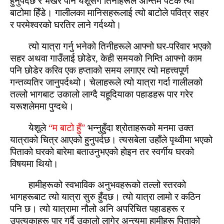
हुनुपर्दछ र भर्खरै पनि येशूसगँ तिनीहरूले अन्‍तिम पटक त्यो
बाटोमा हिँडे। गालीलका मानिसहरूलाई त्यो बाटोले पवित्र सहर
र परमेश्‍वरको घरतिर लाने गर्दथ्यो।
त्यो यात्रा गर्नु भनेको तिनीहरूले आफ्‍नो घर-परिवार भएको
सहर अथवा गाउँलाई छोडेर, केही समयको निम्‍ति आफ्‍नो काम
पनि छोडेर करिव एक हप्‍ताको समय लगाएर त्यो महत्त्‍वपूर्ण
गन्‍तव्यतिर जानुपर्दथ्यो। चेलाहरूले त्यो यात्रा गर्दा गालीलको
तल्लो भागबाट उकालो लाग्‍दै यहूदियाका पहाडहरू पार गरेर
यरूशलेममा पुग्‍दथे।
येशूले
“म बाटो हुँ”
भन्‍नुहुँदा श्रोताहरूको मनमा उक्त
यात्राको चित्र आएको हुनुपर्दछ। त्यसबेला उहाँले पृथ्‍वीमा भएको
पिताको घरको बारेमा बताउनुभएको होइन तर स्‍वर्गीय घरको
विषयमा थियो।
हामीहरूको स्‍वभाविक अनुभवहरूको तल्‍लो स्‍तरको
भागहरूबाट त्यो यात्रा सुरु हुँदछ। त्यो यात्रा लामो र कठिन
पनि छ। त्यो यात्रामा नौलो अनि अपरिचित पहाडहरू र
उपत्यकाहरू पार गर्दै उकालो लागेर अन्‍त्यमा हामीहरू पिताको