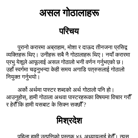
असल गोठालाहरू
परिचय
पुरानो करारमा अब्राहाम, मोशा र दाऊद तीनजना प्रसिद्व
व्‍यक्तिहरू थिए। उनीहरू सबै नै गोठालाहरू थिए। नयाँ करारमा
प्रभु येशूले आफूलाई असल गोठालो भनी वर्णन गर्नुभएको छ।
उहाँ स्‍वर्गमा चढ्नुभन्‍दा केही समय अगाडि पत्रुसलाई गोठालो
नियुक्त गर्नुभयो।
अर्को अर्थमा पास्‍टर शब्‍दको अर्थ गोठालो पनि हो।
आउनुहोस्, हामी गोठाला अथवा पास्‍टरहरूका विषयमा विचार गरौँ
र हेरौँ कि हामी यसबाट के सिक्‍न सक्‍छौँ ?
मिश्रदेश
पहिला हामी उत्‍पत्तिको पुस्‍तक ४६ अध्‍यायलाई हेरौँ। त्‍यस