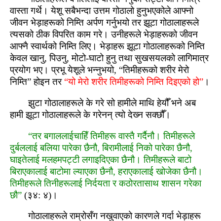
वास्‍ता गर्थे। येशू सबैभन्‍दा उत्तम गोठालो हुनुभएकोले आफ्‍नो
जीवन भेड़ाहरूको निम्‍ति अर्पण गर्नुभयो तर झूटा गोठालाहरूले
त्‍यसको ठीक विपरित काम गरे। उनीहरूले भेड़ाहरूको जीवन
आफ्‍नै स्‍वार्थको निम्‍ति लिए। भेड़ाहरू झूटा गोठालाहरूको निम्‍ति
केवल खानु, पिउनु, मोटो-घाटो हुनु तथा सुखसयलको लागिमात्र
प्रयोग भए। प्रभू येशूले भन्नुभयो, “तिमीहरूको शरीर मेरो
निम्‍ति” होइन तर
“यो मेरो शरीर तिमीहरूको निम्‍ति दिइएको हो”
।
झुटा गोठालाहरूले के गरे सो हामीले माथि हेयौँ भने अब
हामी झूटा गोठालाहरूले के गरेनन् त्‍यो देख्‍न सक्‍छौँ।
“तर बगाललाईचाहिँ तिमीहरू वास्‍तै गर्दैनौ। तिमीहरूले
दुर्बललाई बलिया पारेका छैनौ, बिरामीलाई निको पारेका छैनौ,
घाइतेलाई मलहमपट्टी लगाइदिएका छैनौ। तिमीहरूले बाटो
बिराएकालाई बाटोमा ल्‍याएका छैनौ, हराएकालाई खोजेका छैनौ।
तिमीहरूले तिनीहरूलाई निर्दयता र कठोरतासाथ शासन गरेका
छौ”
(३४: ४)।
गोठालाहरूले राम्रोसँग नखुवाएको कारणले गर्दा भेड़ाहरू