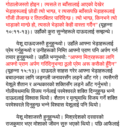
गोठालोजस्‍तो होइन। त्‍यसले त ब्‍वाँसालाई आएको देखेर
भेड़ाहरूलाई छोडी त्‍यो भाग्‍छ, र त्‍यसपछि ब्‍वाँसाले भेड़ाहरूलाई
गाँजी लैजान्‍छ र तितरबितर पारिदिन्‍छ। त्‍यो भाग्‍छ, किनभने त्‍यो
भाड़ाको मान्‍छे हो, त्‍यसले भेड़ाको केही वास्‍ता गर्दैन”
(यूहन्‍ना
१०:११-१३)। उहाँको कुरा सुन्‍नेहरूले दाऊदलाई सम्‍झन्‍थे।
येशू दाऊदजस्‍तै हुनुहुन्‍थ्‍यो। उहाँले आफ्‍ना भेड़ाहरूलाई
प्रेम गर्नुहुन्‍थ्‍यो र उनीहरूको निम्‍ति आफ्‍नो प्राण पनि अर्पण गर्न
तयार हुनुहुन्‍थ्‍यो। उहाँले भन्‍नुभयो:
“आफ्‍ना मित्रहरूका लागि
आफ्‍नो प्राण अर्पण गरिदिनुभन्‍दा ठूलो प्रेम अरू कसैको हुँदैन”
(यूहन्‍ना १५:१३)। दाऊदले साहस गरेर आफ्‍ना भेड़ाहरूलाई
बचाउनका लागि जङ्गली जनावरसँग लड्ने आँट गरे। त्‍यसैगरी
येशूले शैतान र अन्‍धकारको शक्तिसँग लड्ने आँट गर्नुभयो।
गोलीयथमाथि विजय गर्नलाई परमेश्‍वरले शक्ति दिन्‍नुहुन्‍छ भन्‍ने
दाऊदलाई विश्‍वास थियो। शैतान र मृत्‍युमाथि विजय गर्ने शक्ति
परमेश्‍वरले दिनुहुन्‍छ भन्‍ने विश्‍वास येशूलाई पनि थियो।
येशू मोशाजस्‍तै हुनुहुन्‍थ्‍यो। मिश्रदेशको दरवारको
राजकुमार भएर मोशाको जीवन सुरु भएको थियो। पछि आफैलाई