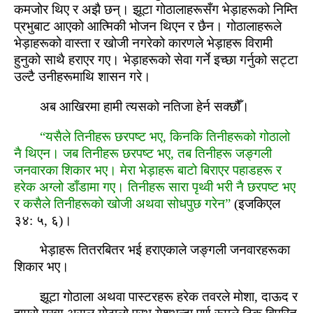
कमजोर थिए र अझै छन्। झूटा गोठालाहरूसँग भेड़ाहरूको निम्‍ति
प्रभुबाट आएको आत्‍मिकी भोजन थिएन र छैन। गोठालाहरूले
भेड़ाहरूको वास्‍ता र खोजी नगरेको कारणले भेड़ाहरू विरामी
हुनुको साथै हराएर गए। भेड़ाहरूको सेवा गर्ने इच्‍छा गर्नुको सट्टा
उल्‍टै उनीहरूमाथि शासन गरे।
अब आखिरमा हामी त्‍यसको नतिजा हेर्न सक्‍छौँ।
“यसैले तिनीहरू छरपष्‍ट भए, किनकि तिनीहरूको गोठालो
नै थिएन। जब तिनीहरू छरपष्‍ट भए, तब तिनीहरू जङ्गली
जनवारका शिकार भए। मेरा भेड़ाहरू बाटो बिराएर पहाडहरू र
हरेक अग्‍लो डाँडामा गए। तिनीहरू सारा पृथ्‍वी भरी नै छरपष्‍ट भए
र कसैले तिनीहरूको खोजी अथवा सोधपुछ गरेन”
(इजकिएल
३४: ५, ६)।
भेड़ाहरू तितरबितर भई हराएकाले जङ्गली जनवारहरूका
शिकार भए।
झूटा गोठाला अथवा पास्‍टरहरू हरेक तवरले मोशा, दाऊद र