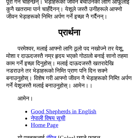
पूरा गर्न चाहन्‍छन्। भेड़ाहरूको जीवन बचाउनको लागि आफूलाई
कुनै खतरामा पार्न चाहँदैनन्। येशूले जस्‍तै उनीहरूले आफ्‍नो
जीवन भेड़ाहरूको निम्‍ति अर्पण गर्ने इच्‍छा नै गर्दैनन्।
प्रार्थना
परमेश्‍वर, मलाई आफ्‍नो लागि ठूलो पद नखोज्‍ने तर येशू,
मोशा र दाऊदजस्‍तै नम्र हृदय भएको गोठालो बनाई सानो तहमा
काम गर्ने इच्‍छा दिनुहोस्। मलाई दाऊदजस्‍तै खतरादेखि
नडराउने तर भेड़ाहरूको निम्‍ति प्राण पनि दिन सक्‍ने
बनाउनुहोस्। विशेष गरी आफ्‍नो जीवन नै भेड़ाहरूको निम्‍ति अर्पण
गर्ने येशूजस्‍तै मलाई बनाउनुहोस्। आमेन।।
आमेन।
Good Shepherds in English
नेपाली विषय सूची
Home Page
यो पुस्‍तकलाई
रंगिन
[Color] छाप्‍ने फाइल