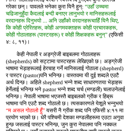
गरेका छन्। पावलले भनेका कुरा यिनै हुन्:
“उहाँ उच्‍चमा
चढिजानुहुँदा कैदलाई बन्‍दी बनाएर लानुभयो र मानिसहरूलाई
वरदानहरू दिनुभयो ... अनि उहाँको वरदानहरूचाहिँ यिनै थिए,
कि कोही प्रेरितहरू, कोही अगमवक्ताहरू कोही प्रचारकहरू,
कोही गोठालाहरू (पास्‍टरहरू) र कोही शिक्षकहरू बनुन्”
(एफिसी
४: ८, ११)।
केही नेपाली र अङ्ग्रेजी बाइबलमा गोठालाहरू
(shepherds) को सट्टामा पास्‍टरहरू लेखिएको छ। अङ्ग्रेजी
भाषामा भेड़ाहरूलाई हेरचाह गर्ने मानिसलाई गोठाला (shepherd)
र पास्‍टर (pastor)पनि भनिन्‍छ। वास्‍तवमा यी दुई शब्‍दले एउटै
अर्थ दिन्‍छ। अहिले shepherd भन्‍ने शब्‍द साधारणतया भेड़ाहरू
हेर्नेलाई भनिन्‍छ भने pastor भन्‍ने शब्‍द चर्च (मण्‍डली) चलाउनेलाई
भनिन्‍छ। नेपाली भाषामा भएजस्‍तै बाइबलको ग्रीक र हिब्रू
भाषामा पनि एउटै शब्‍द गोठालो छ। त्‍यसकारणले येशूले भन्‍नुभयो
“म असल गोठालो हुँ”
यसरी नै ग्रीक शब्‍द पनि एफिसी ४:११ मा
प्रयोग भएको छ। धेरै पश्‍चिमी देशका मण्‍डलीहरूमा एउटा अगुवा
हुन्‍छ जसलाई पास्‍टर भनिन्‍छ, जुन कुरा नेपालमा पनि नक्‍कल