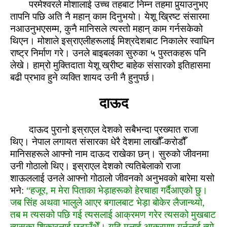
परमेश्‍वरले मोशालाई उच्‍च तहबाट निम्‍न तहमा पुर्‍याउनुभए
तापनि पछि अति नै महान् काम दिनुभयो। येशू ख्रिष्‍ट संसारमा
नआउनुभएसम्‍म, कुनै मानिसले त्‍यस्‍तो महान् काम गर्नसकेको
थिएन। मोशाले इस्राएलीहरूलाई मिश्रदेशबाट निकालेर स्‍वाधिन
राष्‍ट्र निर्माण गरे। उनले बाइबलका सुरुका ५ पुस्‍तकहरू पनि
लेखे। हाम्रो मुक्तिदाता येशू ख्रीष्‍ट बाहेक संसारको इतिहासमा
बढी प्रभाव हुने व्‍यक्ति शायद उनी नै हुनुपर्छ।
दाऊद
दाऊद पुरानो इस्राएल देशको सबैभन्‍दा प्रख्‍यात राजा
थिए। नेपाल लगायत संसारका धेरै देशमा लाखौँ-करोडौँ
मानिसहरूले आफ्‍नो नाम दाऊद राखेका छन्। सुरुको जीवनमा
उनी गोठालो थिए। इस्राएल देशको त्‍यतिबेलाको राजा
शाऊललाई उनले आफ्‍नो गोठालो जीवनको अनुभवको बारेमा यसो
भने:
“हजूर, म मेरा पिताका भेड़ाहरूको हेरचाहा गर्दैआएको छु।
जब सिंह अथवा भालुले आएर बगालबाट भेड़ा बोकेर लैजान्‍थ्‍यो,
तब म त्‍यसको पछि गई त्‍यसलाई आक्रमण गरेर त्‍यसको मुखबाट
त्‍यसका शिकारलाई छुटाउँथेँ। यदि मलाई आक्रमण गर्नलाई त्‍यो