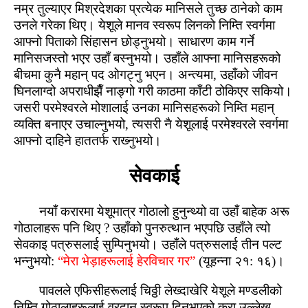
नम्र तुल्‍याएर मिश्रदेशका प्रत्‍येक मानिसले तुच्‍छ ठानेको काम
उनले गरेका थिए। येशूले मानव स्‍वरूप लिनको निम्‍ति स्‍वर्गमा
आफ्‍नो पिताको सिंहासन छोड्नुभयो। साधारण काम गर्ने
मानिसजस्‍तो भएर उहाँ बस्‍नुभयो। उहाँले आफ्‍ना मानिसहरूको
बीचमा कुनै महान् पद ओगट्नु भएन। अन्‍त्‍यमा, उहाँको जीवन
घिनलाग्‍दो अपराधीझैँ नाङ्गो गरी काठमा काँटी ठोकिएर सकियो।
जसरी परमेश्‍वरले मोशालाई उनका मानिसहरूको निम्‍ति महान्
व्‍यक्ति बनाएर उचाल्‍नुभयो, त्‍यसरी नै येशूलाई परमेश्‍वरले स्‍वर्गमा
आफ्‍नो दाहिने हाततर्फ राख्‍नुभयो।
सेवकाई
नयाँ करारमा येशूमात्र गोठालो हुनुन्‍थ्‍यो वा उहाँ बाहेक अरू
गोठालाहरू पनि थिए ? उहाँको पुनरुत्‍थान भएपछि उहाँले त्‍यो
सेवकाइ पत्रुसलाई सुम्‍पिनुभयो। उहाँले पत्रुसलाई तीन पल्‍ट
भन्‍नुभयो:
“मेरा भेड़ाहरूलाई हेरविचार गर”
(यूहन्‍ना २१: १६)।
पावलले एफिसीहरूलाई चिठ्ठी लेख्‍दाखेरि येशूले मण्‍डलीको
निम्‍ति गोठालाहरूलाई वरदान स्‍वरूप दिनुभएको कुरा उल्‍लेख