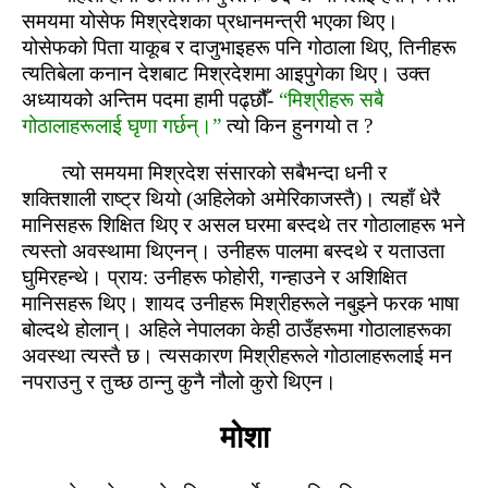
समयमा योसेफ मिश्रदेशका प्रधानमन्‍त्री भएका थिए।
योसेफको पिता याकूब र दाजुभाइहरू पनि गोठाला थिए, तिनीहरू
त्‍यतिबेला कनान देशबाट मिश्रदेशमा आइपुगेका थिए। उक्त
अध्‍यायको अन्‍तिम पदमा हामी पढ्छौँ-
“मिश्रीहरू सबै
गोठालाहरूलाई घृणा गर्छन्।”
त्‍यो किन हुनगयो त ?
त्‍यो समयमा मिश्रदेश संसारको सबैभन्‍दा धनी र
शक्तिशाली राष्‍ट्र थियो (अहिलेको अमेरिकाजस्‍तै)। त्‍यहाँ धेरै
मानिसहरू शिक्षित थिए र असल घरमा बस्‍दथे तर गोठालाहरू भने
त्‍यस्‍तो अवस्‍थामा थिएनन्। उनीहरू पालमा बस्‍दथे र यताउता
घुमिरहन्‍थे। प्राय: उनीहरू फोहोरी, गन्‍हाउने र अशिक्षित
मानिसहरू थिए। शायद उनीहरू मिश्रीहरूले नबुझ्‍ने फरक भाषा
बोल्‍दथे होलान्। अहिले नेपालका केही ठाउँहरूमा गोठालाहरूका
अवस्‍था त्‍यस्‍तै छ। त्‍यसकारण मिश्रीहरूले गोठालाहरूलाई मन
नपराउनु र तुच्‍छ ठान्‍नु कुनै नौलो कुरो थिएन।
मोशा