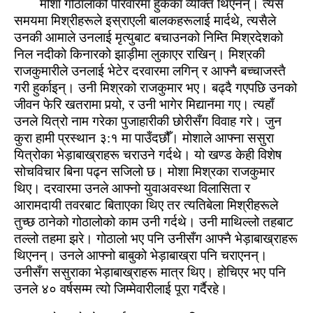
मोशा गोठालाको परिवारमा हुर्केका व्‍यक्ति थिएनन्। त्‍यस
समयमा मिश्रीहरूले इस्राएली बालकहरूलाई मार्दथे, त्‍यसैले
उनकी आमाले उनलाई मृत्‍युबाट बचाउनको निम्‍ति मिश्रदेशको
निल नदीको किनारको झाड़ीमा लुकाएर राखिन्। मिश्रकी
राजकुमारीले उनलाई भेटेर दरवारमा लगिन् र आफ्‍नै बच्‍चाजस्‍तै
गरी हुर्काइन्। उनी मिश्रको राजकुमार भए। बढ्दै गएपछि उनको
जीवन फेरि खतरामा पर्‍यो, र उनी भागेर मिद्यानमा गए। त्‍यहाँ
उनले यित्रो नाम गरेका पुजाहारीकी छोरीसँग विवाह गरे। जुन
कुरा हामी प्रस्‍थान ३:१ मा पाउँदछौँ। मोशाले आफ्‍ना ससुरा
यित्रोका भेड़ाबाख्राहरू चराउने गर्दथे। यो खण्‍ड केही विशेष
सोचविचार बिना पढ्न सजिलो छ। मोशा मिश्रका राजकुमार
थिए। दरवारमा उनले आफ्‍नो युवाअवस्‍था विलासिता र
आरामदायी तवरबाट बिताएका थिए तर त्‍यतिबेला मिश्रीहरूले
तुच्‍छ ठानेको गोठालोको काम उनी गर्दथे। उनी माथिल्‍लो तहबाट
तल्‍लो तहमा झरे। गोठालो भए पनि उनीसँग आफ्‍नै भेड़ाबाख्राहरू
थिएनन्। उनले आफ्‍नो बाबुको भेड़ाबाख्रा पनि चराएनन्।
उनीसँग ससुराका भेड़ाबाख्राहरू मात्र थिए। होचिएर भए पनि
उनले ४० वर्षसम्‍म त्यो जिम्‍मेवारीलाई पूरा गर्दैरहे।