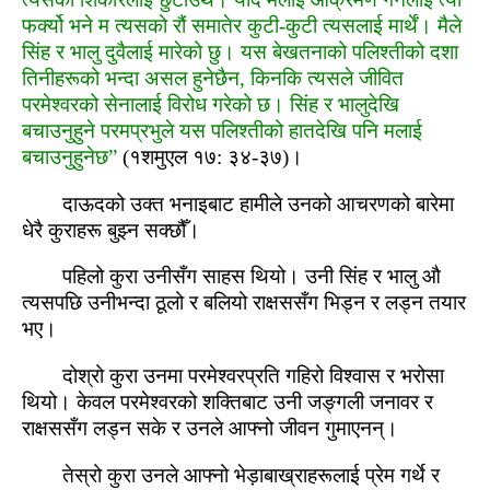
फर्क्‍यो भने म त्‍यसको रौं समातेर कुटी-कुटी त्‍यसलाई मार्थें। मैले
सिंह र भालु दुवैलाई मारेको छु। यस बेखतनाको पलिश्‍तीको दशा
तिनीहरूको भन्‍दा असल हुनेछैन, किनकि त्‍यसले जीवित
परमेश्‍वरको सेनालाई विरोध गरेको छ। सिंह र भालुदेखि
बचाउनुहुने परमप्रभुले यस पलिश्‍तीको हातदेखि पनि मलाई
बचाउनुहुनेछ”
(१शमुएल १७: ३४-३७)।
दाऊदको उक्त भनाइबाट हामीले उनको आचरणको बारेमा
धेरै कुराहरू बुझ्‍न सक्‍छौँ।
पहिलो कुरा उनीसँग साहस थियो। उनी सिंह र भालु औ
त्‍यसपछि उनीभन्‍दा ठूलो र बलियो राक्षससँग भिड्न र लड्न तयार
भए।
दोश्रो कुरा उनमा परमेश्‍वरप्रति गहिरो विश्‍वास र भरोसा
थियो। केवल परमेश्‍वरको शक्तिबाट उनी जङ्गली जनावर र
राक्षससँग लड्न सके र उनले आफ्‍नो जीवन गुमाएनन्।
तेस्रो कुरा उनले आफ्‍नो भेड़ाबाख्राहरूलाई प्रेम गर्थे र