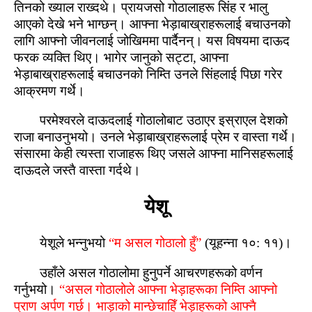
तिनको ख्‍याल राख्‍दथे। प्रायजसो गोठालाहरू सिंह र भालु
आएको देखे भने भाग्‍छन्। आफ्‍ना भेड़ाबाख्राहरूलाई बचाउनको
लागि आफ्‍नो जीवनलाई जोखिममा पार्दैनन्। यस विषयमा दाऊद
फरक व्यक्ति थिए। भागेर जानुको सट्टा, आफ्‍ना
भेड़ाबाख्राहरूलाई बचाउनको निम्‍ति उनले सिंहलाई पिछा गरेर
आक्रमण गर्थे।
परमेश्‍वरले दाऊदलाई गोठालोबाट उठाएर इस्राएल देशको
राजा बनाउनुभयो। उनले भेड़ाबाख्राहरूलाई प्रेम र वास्‍ता गर्थे।
संसारमा केही त्‍यस्‍ता राजाहरू थिए जसले आफ्‍ना मानिसहरूलाई
दाऊदले जस्‍तै वास्‍ता गर्दथे।
येशू
येशूले भन्‍नुभयो
“म असल गोठालो हुँ”
(यूहन्‍ना १०: ११)।
उहाँले असल गोठालोमा हुनुपर्ने आचरणहरूको वर्णन
गर्नुभयो।
“असल गोठालोले आफ्‍ना भेड़ाहरूका निम्‍ति आफ्‍नो
प्राण अर्पण गर्छ। भाड़ाको मान्‍छेचाहिँ भेड़ाहरूको आफ्‍नै