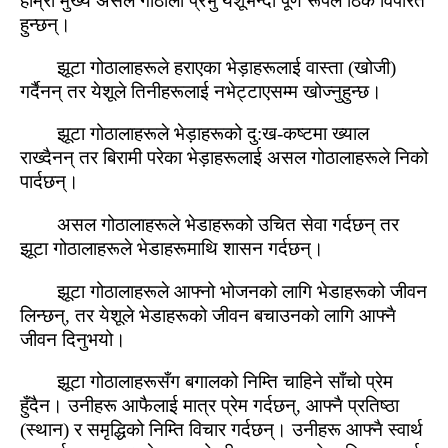
हाम्रो मुख्‍य असल गोठालो प्रभु येशूभन्‍दा पूर्ण रूपले ठिक विपरित
हुन्‍छन्।
झूटा गोठालाहरूले हराएका भेड़ाहरूलाई वास्‍ता (खोजी)
गर्दैनन् तर येशूले तिनीहरूलाई नभेट्टाएसम्‍म खोज्नुहुन्‍छ।
झूटा गोठालाहरूले भेड़ाहरूको दु:ख-कष्‍टमा ख्‍याल
राख्‍दैनन् तर बिरामी परेका भेड़ाहरूलाई असल गोठालाहरूले निको
पार्दछन्।
असल गोठालाहरूले भेडाहरूको उचित सेवा गर्दछन् तर
झूटा गोठालाहरूले भेडाहरूमाथि शासन गर्दछन्।
झूटा गोठालाहरूले आफ्‍नो भोजनको लागि भेडाहरूको जीवन
लिन्‍छन्, तर येशूले भेडाहरूको जीवन बचाउनको लागि आफ्‍नै
जीवन दिनुभयो।
झूटा गोठालाहरूसँग बगालको निम्‍ति चाहिने साँचो प्रेम
हुँदैन। उनीहरू आफैलाई मात्र प्रेम गर्दछन्, आफ्‍नै प्रतिष्‍ठा
(स्‍थान) र समृद्धिको निम्‍ति विचार गर्दछन्। उनीहरू आफ्‍नै स्‍वार्थ