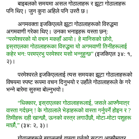
बाइबलको समयमा असल गोठालाहरू र झूटा गोठालाहरू
पनि थिए। जुन कुरा अहिले पनि उस्‍तै छ।
अगमवक्ता इजकिएलले झूटा गोठालाहरूको विरुद्धमा
अगमवाणी गरेका थिए। उनका भनाइहरू यस्‍ता छन्:
“परमेश्‍वरको यो वचन मकहाँ आयो। हे मानिसको छोरो,
इस्राएलका गोठालाहरूका विरुद्धमा यो अगमवाणी तिनीहरूलाई
कहेर भन: परमप्रभु परमेश्‍वर यसो भन्‍नुहुन्‍छ”
(इजकिएल ३४: १,
२)।
परमेश्‍वरले इजकिएललाई त्‍यस समयका झूटा गोठालाहरूको
विषयमा स्‍पष्‍ट रूपमा वचन दिनुभयो र उहाँले गोठालाहरूले के गरे
भन्ने बारेमा सुरुमा बोल्‍नुभयो।
“धिक्‍कार, इस्राएलका गोठालाहरूलाई, जसले आफ्‍नैमात्र
वास्‍ता गर्दछन् ! के गोठालाले भेड़ाहरूको वास्‍ता गर्नुपर्ने होइन र ?
तिमीहरू दही खान्‍छौ, ऊनको वस्‍त्र लगाउँछौ, मोटा-मोटा पशुहरू
मार्छौ,”
(३४: २, ३)।
गोठालाहरूले बगाललाई वास्‍ता गर्नुको सट्टा आफ्‍नैमात्र