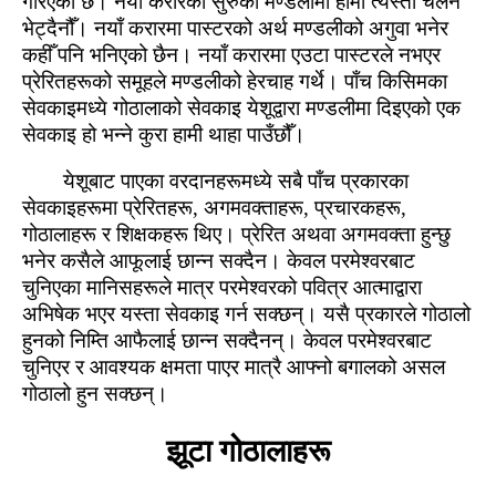
गरिएको छ। नयाँ करारको सुरुको मण्‍डलीमा हामी त्‍यस्‍तो चलन
भेट्दैनौँ। नयाँ करारमा पास्‍टरको अर्थ मण्‍डलीको अगुवा भनेर
कहीँ पनि भनिएको छैन। नयाँ करारमा एउटा पास्‍टरले नभएर
प्रेरितहरूको समूहले मण्‍डलीको हेरचाह गर्थे। पाँच किसिमका
सेवकाइमध्‍ये गोठालाको सेवकाइ येशूद्वारा मण्‍डलीमा दिइएको एक
सेवकाइ हो भन्‍ने कुरा हामी थाहा पाउँछौँ।
येशूबाट पाएका वरदानहरूमध्‍ये सबै पाँच प्रकारका
सेवकाइहरूमा प्रेरितहरू, अगमवक्ताहरू, प्रचारकहरू,
गोठालाहरू र शिक्षकहरू थिए। प्रेरित अथवा अगमवक्ता हुन्‍छु
भनेर कसैले आफूलाई छान्‍न सक्‍दैन। केवल परमेश्‍वरबाट
चुनिएका मानिसहरूले मात्र परमेश्‍वरको पवित्र आत्‍माद्वारा
अभिषेक भएर यस्‍ता सेवकाइ गर्न सक्‍छन्। यसै प्रकारले गोठालो
हुनको निम्‍ति आफैलाई छान्‍न सक्‍दैनन्। केवल परमेश्‍वरबाट
चुनिएर र आवश्‍यक क्षमता पाएर मात्रै आफ्‍नो बगालको असल
गोठालो हुन सक्‍छन्।
झूटा गोठालाहरू