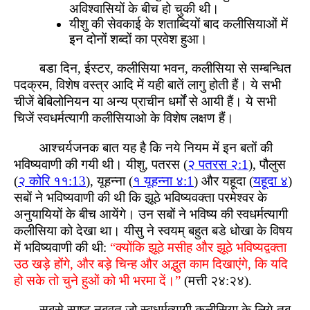
अविश्वासियों के बीच हो चुकी थी।
यीशु की सेवकाई के शताब्दियों बाद कलीसियाओं में
इन दोनों शब्दों का प्रवेश हुआ।
बडा दिन, ईस्टर, कलीसिया भवन, कलीसिया से सम्बन्धित
पदक्रम, विशेष वस्त्र आदि में यही बातें लागु होती हैं। ये सभी
चीजें बेबिलोनियन या अन्य प्राचीन धर्मों से आयी हैं। ये सभी
चिजें स्वधर्मत्यागी कलीसियाओ के विशेष लक्षण हैं।
आश्चर्यजनक बात यह है कि नये नियम में इन बतों की
भविष्यवाणी की गयी थी। यीशु, पतरस (
२ पतरस २:1
), पौलुस
(
२ कोरि ११:13
), यूहन्ना (
१ यूहन्ना ४:1
) और यहूदा (
यहूदा ४
)
सबों ने भविष्यवाणी की थी कि झूठे भविष्यवक्ता परमेश्वर के
अनुयायियों के बीच आयेंगे। उन सबों ने भविष्य की स्वधर्मत्यागी
कलीसिया को देखा था। यीसु ने स्वयम् बहुत बडे धोखा के विषय
में भविष्यवाणी की थी:
“क्योंकि झूठे मसीह और झूठे भविष्यद्वक्ता
उठ खड़े होंगे, और बड़े चिन्ह और अद्भुत काम दिखाएंगे, कि यदि
हो सके तो चुने हुओं को भी भरमा दें।”
(मत्ती २४:२४).
सबसे स्पष्ट नबूवत जो स्वधर्मत्यागी कलीसिया के लिये तब