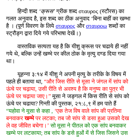
हिन्दी शब्द
‘क्रूस’
ग्रीक शब्द σταυρος (स्टौरस) का
गलत अनुवाद है, इस शब्द का ठीक अनुवाद ‘बिना बाहीं का खम्भा
है । (पूर्ण विवरण के लिये
σταυρος
और
σταυροω
शब्दों का
स्ट्रौङ्ग द्वारा दिये गये परिभाषा देखें।)
वास्तविक सत्यता यह है कि यीशु क्रूस पर चढाये ही नहीं
गये थे, बल्कि उन्हें खम्भे पर कील ठोक के मृत्यु दण्ड दिया गया
था।
यूहन्ना ३:१४ में यीशु ने अपनी मृत्यु के तरीके के विषय में
पहले ही बताया था,
“और जिस रीति से मूसा ने जंगल में सांप को
ऊंचे पर चढ़ाया, उसी रीति से अवश्य है कि मनुष्य का पुत्र भी
ऊंचे पर चढ़ाया जाए।”
मूसा ने जङ्गल में किस रीति से सांप को
ऊंचे पर चढाया? गिन्ती की पुस्तक, २१:८,९ में हम पाते हैं
“यहोवा ने मूसा से कहा ,
‘एक तेज विष वाले सांप की प्रतिमा
बनवाकर
खम्भे
पर लटका; तब जो सांप से डसा हुआ उसको देख
ले वह जीवित बचेगा।’
सो मूसा ने पीतल को एक सांप बनवाकर
खम्भे पर लटकाया; तब सांप के डसे हुओं में से जिस जिसने उस