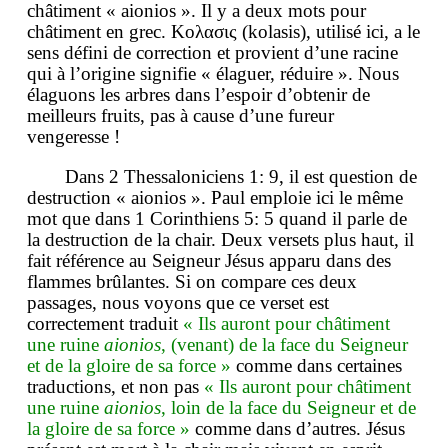
châtiment « aionios ». Il y a deux mots pour
châtiment en grec. Κολασις (kolasis), utilisé ici, a le
sens défini de correction et provient d’une racine
qui à l’origine signifie « élaguer, réduire ». Nous
élaguons les arbres dans l’espoir d’obtenir de
meilleurs fruits, pas à cause d’une fureur
vengeresse !
Dans 2 Thessaloniciens 1: 9, il est question de
destruction « aionios ». Paul emploie ici le même
mot que dans 1 Corinthiens 5: 5 quand il parle de
la destruction de la chair. Deux versets plus haut, il
fait référence au Seigneur Jésus apparu dans des
flammes brûlantes. Si on compare ces deux
passages, nous voyons que ce verset est
correctement traduit
« Ils auront pour châtiment
une ruine
aionios
, (venant) de la face du Seigneur
et de la gloire de sa force »
comme dans certaines
traductions, et non pas
« Ils auront pour châtiment
une ruine
aionios
, loin de la face du Seigneur et de
la gloire de sa force »
comme dans d’autres. Jésus