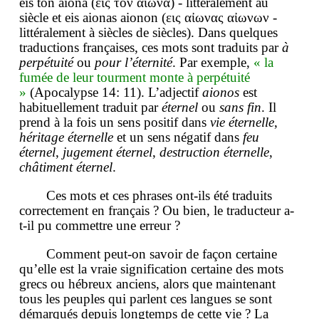
eis ton aiona (εις τον αἰωνα) - littéralement au
siècle et eis aionas aionon (εις αἰωνας αἰωνων -
littéralement à siècles de siècles). Dans quelques
traductions françaises, ces mots sont traduits par
à
perpétuité
ou
pour l’éternité
. Par exemple,
« la
fumée de leur tourment monte à perpétuité
»
(Apocalypse 14: 11). L’adjectif
aionos
est
habituellement traduit par
éternel
ou
sans fin
. Il
prend à la fois un sens positif dans
vie éternelle
,
héritage éternelle
et un sens négatif dans
feu
éternel
,
jugement éternel
,
destruction éternelle
,
châtiment éternel
.
Ces mots et ces phrases ont-ils été traduits
correctement en français ? Ou bien, le traducteur a-
t-il pu commettre une erreur ?
Comment peut-on savoir de façon certaine
qu’elle est la vraie signification certaine des mots
grecs ou hébreux anciens, alors que maintenant
tous les peuples qui parlent ces langues se sont
démarqués depuis longtemps de cette vie ? La