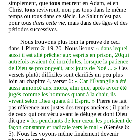
simplement, que
tous
meurent en Adam, et en
Christ
tous
revivront, non pas tous dans le même
temps ou tous dans ce siècle. Le Salut n’est pas
pour tous
dans cette vie
, mais dans des âges et des
périodes successives.
Nous trouvons plus loin la preuve de ceci
dans 1 Pierre 3: 19-20. Nous lisons:
« dans lequel
aussi il est allé prêcher aux esprits en prison, 20qui
autrefois avaient été incrédules, lorsque la patience
de Dieu se prolongeait, aux jours de Noé ... »
Ces
versets plutôt difficiles sont clarifiés un peu plus
loin au chapitre 4, verset 6:
« Car l’Évangile a été
aussi annoncé aux morts, afin que, après avoir été
jugés comme les hommes quant à la chair, ils
vivent selon Dieu quant à l’Esprit. »
Pierre ne fait
pas référence aux justes des temps anciens ; il parle
de ceux qui ont vécu avant le déluge et dont Dieu
dit que
« les penchants de leur cœur les portaient de
façon constante et radicale vers le mal »
(Genèse 6:
5). Nous les voyons même finalement devenir