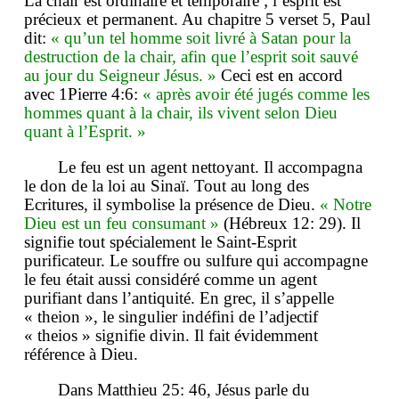
La chair est ordinaire et temporaire ; l’esprit est
précieux et permanent. Au chapitre 5 verset 5, Paul
dit:
« qu’un tel homme soit livré à Satan pour la
destruction de la chair, afin que l’esprit soit sauvé
au jour du Seigneur Jésus. »
Ceci est en accord
avec 1Pierre 4:6:
« après avoir été jugés comme les
hommes quant à la chair, ils vivent selon Dieu
quant à l’Esprit. »
Le feu est un agent nettoyant. Il accompagna
le don de la loi au Sinaï. Tout au long des
Ecritures, il symbolise la présence de Dieu.
« Notre
Dieu est un feu consumant »
(Hébreux 12: 29). Il
signifie tout spécialement le Saint-Esprit
purificateur. Le souffre ou sulfure qui accompagne
le feu était aussi considéré comme un agent
purifiant dans l’antiquité. En grec, il s’appelle
« theion », le singulier indéfini de l’adjectif
« theios » signifie divin. Il fait évidemment
référence à Dieu.
Dans Matthieu 25: 46, Jésus parle du