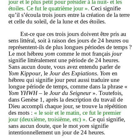
jour et le plus petit pour présider à la nuit- et les
étoiles. Ce fut le quatrième jour ».
Ceci signifie
qu’il s’écoula trois jours entre la création de la terre
et celle du soleil, de la lune et des étoiles.
Est-ce que ces trois jours doivent être pris au
sens littéral, soit à raison des jours de 24 heures ou
représentent-ils de plus longues périodes de temps ?
Le mot hébreu
yom
comme le mot français
jour
signifie littéralement une période de 24 heures.
Sans aucun doute, vous avez entendu parler de
Yom Kippour
, le
Jour des Expiations
.
Yom
en
hébreu qui signifie jour peut aussi traduire une
longue période de temps, comme dans la phrase «
Yom YHWH
– le
Jour du Seigneur
». Toutefois,
dans Genèse 1, après la description du travail de
Dieu accompli chaque jour, se trouve la répétition
des mots :
« le soir et le matin, ce fut le premier
jour (deuxième, troisième, etc) ».
Ce qui signifie,
sans aucun doute, que le mot
yom
signifie
intentionnellement un jour de 24 heures.