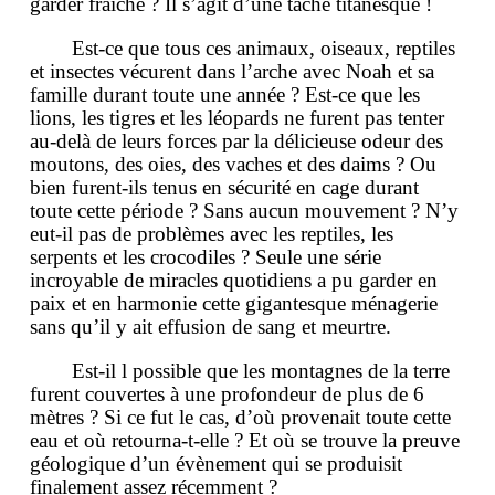
garder fraiche ? Il s’agit d’une tâche titanesque !
Est-ce que tous ces animaux, oiseaux, reptiles
et insectes vécurent dans l’arche avec Noah et sa
famille durant toute une année ? Est-ce que les
lions, les tigres et les léopards ne furent pas tenter
au-delà de leurs forces par la délicieuse odeur des
moutons, des oies, des vaches et des daims ? Ou
bien furent-ils tenus en sécurité en cage durant
toute cette période ? Sans aucun mouvement ? N’y
eut-il pas de problèmes avec les reptiles, les
serpents et les crocodiles ? Seule une série
incroyable de miracles quotidiens a pu garder en
paix et en harmonie cette gigantesque ménagerie
sans qu’il y ait effusion de sang et meurtre.
Est-il l possible que les montagnes de la terre
furent couvertes à une profondeur de plus de 6
mètres ? Si ce fut le cas, d’où provenait toute cette
eau et où retourna-t-elle ? Et où se trouve la preuve
géologique d’un évènement qui se produisit
finalement assez récemment ?