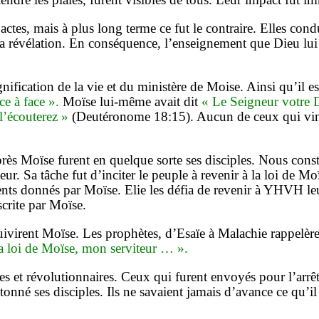
ctes, mais à plus long terme ce fut le contraire. Elles condu
e sa révélation. En conséquence, l’enseignement que Dieu l
ignification de la vie et du ministère de Moise. Ainsi qu’i
e à face ».
Moïse lui-même avait dit
« Le Seigneur votre 
l’écouterez »
(Deutéronome 18:15). Aucun de ceux qui vinre
près Moïse furent en quelque sorte ses disciples. Nous const
r. Sa tâche fut d’inciter le peuple à revenir à la loi de Moï
s donnés par Moïse. Elie les défia de revenir à YHVH leu
scrite par Moïse.
suivirent Moïse. Les prophètes, d’Esaïe à Malachie rappelère
 loi de Moïse, mon serviteur … ».
les et révolutionnaires. Ceux qui furent envoyés pour l’arrêt
nné ses disciples. Ils ne savaient jamais d’avance ce qu’il al