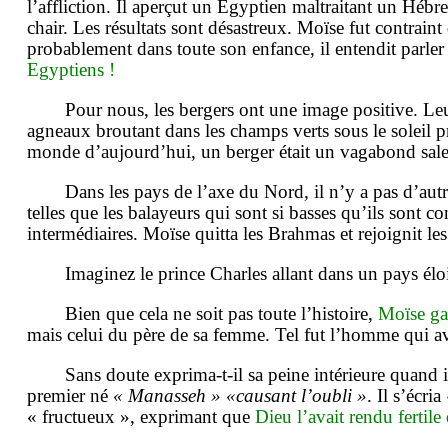
l’affliction. Il aperçut un Egyptien maltraitant un Hébre
chair. Les résultats sont désastreux. Moïse fut contraint 
probablement dans toute son enfance, il entendit parle
Egyptiens !
Pour nous, les bergers ont une image positive. Le
agneaux broutant dans les champs verts sous le soleil 
monde d’aujourd’hui, un berger était un vagabond sale, 
Dans les pays de l’axe du Nord, il n’y a pas d’autr
telles que les balayeurs qui sont si basses qu’ils sont
intermédiaires. Moïse quitta les Brahmas et rejoignit le
Imaginez le prince Charles allant dans un pays é
Bien que cela ne soit pas toute l’histoire,
Moïse ga
mais celui du père de sa femme. Tel fut l’homme qui av
Sans doute exprima-t-il sa peine intérieure quand
premier né
« Manasseh » «causant l’oubli »
. Il s’écria
« fructueux », exprimant que
Dieu l’avait rendu fertile 