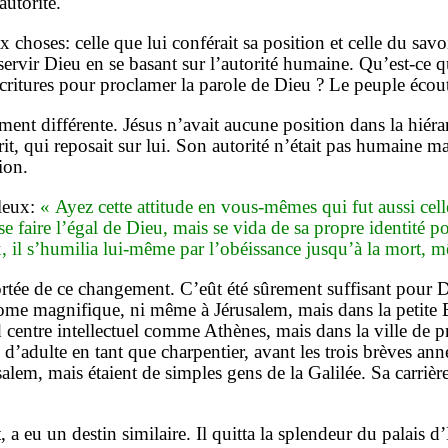
autorité.
 choses: celle que lui conférait sa position et celle du savoir.
rvir Dieu en se basant sur l’autorité humaine. Qu’est-ce q
critures pour proclamer la parole de Dieu ? Le peuple éco
lement différente. Jésus n’avait aucune position dans la hiéra
prit, qui reposait sur lui. Son autorité n’était pas humaine m
ion.
lleux:
« Ayez cette attitude en vous-mêmes qui fut aussi celle
faire l’égal de Dieu, mais se vida de sa propre identité pou
il s’humilia lui-même par l’obéissance jusqu’à la mort, m
 portée de ce changement. C’eût été sûrement suffisant pour
Rome magnifique, ni même à Jérusalem, mais dans la petite 
d centre intellectuel comme Athènes, mais dans la ville de 
e d’adulte en tant que charpentier, avant les trois brèves ann
usalem, mais étaient de simples gens de la Galilée. Sa carri
a eu un destin similaire. Il quitta la splendeur du palais d