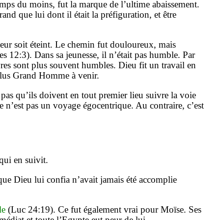
emps du moins, fut la marque de l’ultime abaissement.
nd que lui dont il était la préfiguration, et être
eur soit éteint. Le chemin fut douloureux, mais
 12:3). Dans sa jeunesse, il n’était pas humble. Par
res sont plus souvent humbles. Dieu fit un travail en
u plus Grand Homme à venir.
 pas qu’ils doivent en tout premier lieu suivre la voie
ne n’est pas un voyage égocentrique. Au contraire, c’est
ui en suivit.
 que Dieu lui confia n’avait jamais été accomplie
le
(Luc 24:19). Ce fut également vrai pour Moïse. Ses
médiat et toute l’Egypte eut peur de lui.