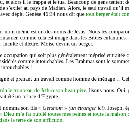
u, et alors il le frappa et le tua. Beaucoup de gens tentent d
de s’exiler au pays de Madian. Alors, le seul travail qu’il t
r avec dépit. Genèse 46:34 nous dit que
tout berger était c
ur nom même est un des noms de Jésus. Nous les comparons p
printanier, comme cela est imagé dans les Bibles enfantine
inculte et illettré. Moïse devint un berger.
e occupation qui soit plus généralement méprisé et traitée c
 considérés comme intouchables. Les Brahmas sont le sommet 
s intouchables !
loigné et prenant un travail comme homme de ménage …Cela 
rda le troupeau de Jethro son beau-père
, lisons-nous. Oui,
ait été un prince d’Egypte.
 il nomma son fils
« Gershom » (un étranger ici)
. Joseph, 
« Dieu m’a fat oublié toutes mes peines et toute la maison
dans la terre de son affliction.