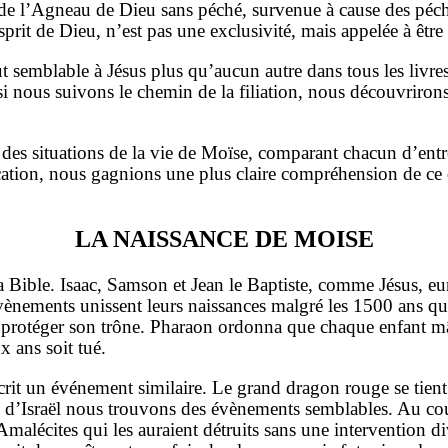
le de l’Agneau de Dieu sans péché, survenue à cause des péc
prit de Dieu, n’est pas une exclusivité, mais appelée à être
ut semblable à Jésus plus qu’aucun autre dans tous les liv
si nous suivons le chemin de la filiation, nous découvriron
t des situations de la vie de Moïse, comparant chacun d’entr
fication, nous gagnions une plus claire compréhension de ce
LA NAISSANCE DE MOISE
la Bible. Isaac, Samson et Jean le Baptiste, comme Jésus, e
ènements unissent leurs naissances malgré les 1500 ans q
de protéger son trône. Pharaon ordonna que chaque enfant
 ans soit tué.
écrit un événement similaire. Le grand dragon rouge se tien
 d’Israël nous trouvons des évènements semblables. Au cour
malécites qui les auraient détruits sans une intervention di