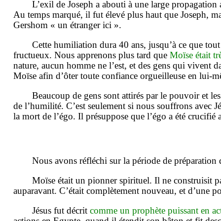
L’exil de Joseph a abouti à une large propagation
Au temps marqué, il fut élevé plus haut que Joseph, mais 
Gershom « un étranger ici ».
Cette humiliation dura 40 ans, jusqu’à ce que tou
fructueux. Nous apprenons plus tard que
Moïse était t
nature, aucun homme ne l’est, et des gens qui vivent da
Moïse afin d’ôter toute confiance orgueilleuse en lui-
Beaucoup de gens sont attirés par le pouvoir et les 
de l’humilité. C’est seulement si nous souffrons avec Jé
la mort de l’égo. Il présuppose que l’égo a été crucifié 
Nous avons réfléchi sur la période de préparation
Moïse était un pionner spirituel. Il ne construisit
auparavant. C’était complètement nouveau, et d’une p
Jésus fut décrit
comme un prophète puissant en acte
actions en Egypte, quand il étendit son bâton et fit desc