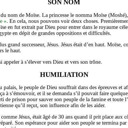
SON NOM
ion du nom de Moïse. La princesse le nomma Moïse (Moshé),
de »
. En cela, nous pouvons voir deux choses. Premièrement
ïse en fut extrait par Dieu pour entrer dans le royaume célest
Egypte en dépit de grandes oppositions et difficultés.
n plus grand successeur, Jésus. Jésus était d’en haut. Moïse, 
rs le haut.
i appeler à s’élever vers Dieu et vers son trône.
HUMILIATION
 palais, le peuple de Dieu souffrait dans des épreuves et aff
 s’émouvoir, et il se demanda s’il pouvait faire quelque c
rti de prison pour sauver son peuple de la famine et toute 
ienne qu’il reçut, son influence afin de les aider.
 comme Jésus, était âgé de 30 ans quand il prit place aux
éparé. Son espérance pour aider son peuple se termina par un 