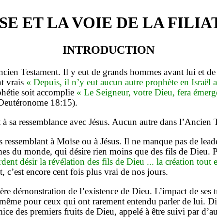
SE ET LA VOIE DE LA FILIA
INTRODUCTION
cien Testament. Il y eut de grands hommes avant lui et d
t vrais
« Depuis, il n’y eut aucun autre prophète en Israël a
phétie soit accomplie
« Le Seigneur, votre Dieu, fera émer
Deutéronome 18:15).
nt à sa ressemblance avec Jésus. Aucun autre dans l’Ancien
ressemblant à Moïse ou à Jésus. Il ne manque pas de leaders
mes du monde, qui désire rien moins que des fils de Dieu. P
dent désir la révélation des fils de Dieu ... la création tout 
, c’est encore cent fois plus vrai de nos jours.
ière démonstration de l’existence de Dieu. L’impact de ses t
 même pour ceux qui ont rarement entendu parler de lui. Di
mice des premiers fruits de Dieu, appelé à être suivi par d’au