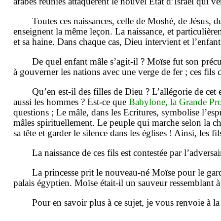
arabes réunies attaquèrent le nouvel Etat d’Israël qui ven
Toutes ces naissances, celle de Moshé, de Jésus, de 
enseignent la même leçon. La naissance, et particulièr
et sa haine. Dans chaque cas, Dieu intervient et l’enfant
De quel enfant mâle s’agit-il ? Moïse fut son précur
à gouverner les nations avec une verge de fer ; ces fils 
Qu’en est-il des filles de Dieu ? L’allégorie de cet
aussi les hommes ? Est-ce que
Babylone, la Grande Prost
questions ; Le mâle, dans les Ecritures, symbolise l’esp
mâles spirituellement. Le peuple qui marche selon la ch
sa tête et garder le silence dans les églises ! Ainsi, les 
La naissance de ces fils est contestée par l’advers
La princesse prit le nouveau-né Moïse pour le gar
palais égyptien. Moïse était-il un sauveur ressemblant 
Pour en savoir plus à ce sujet, je vous renvoie à l