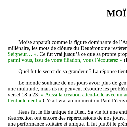
MOÏ
Moïse apparaît comme la figure dominante de l’An
millénaire, les mots de clôture du Deutéronome restèren
Seigneur… »
. Ce fut vrai jusqu’à ce que sa propre pro
parmi vous, issu de votre filiation, vous l’écouterez »
(
Quel fut le secret de sa grandeur ? La réponse tie
Le monde souhaite de nos jours avoir plus de gens 
une multitude, mais ils ne peuvent résoudre les problè
verset 18 à 23:
« Aussi la création attend-elle avec un ar
l’enfantement »
C’était vrai au moment où Paul l’écrivit
Jésus fut le fils unique de Dieu. Sa vie fut une ent
résurrection ont encore des répercussions de nos jours,
une performance solitaire et unique. Il fut plutôt le pré