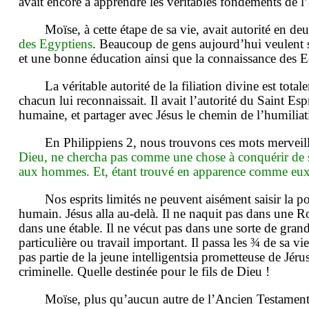
avait encore à apprendre les véritables fondements de l’
Moïse, à cette étape de sa vie, avait autorité en deux
des Egyptiens
. Beaucoup de gens aujourd’hui veulent se
et une bonne éducation ainsi que la connaissance des E
La véritable autorité de la filiation divine est tota
chacun lui reconnaissait. Il avait l’autorité du Saint Es
humaine, et partager avec Jésus le chemin de l’humiliat
En Philippiens 2, nous trouvons ces mots mervei
Dieu, ne chercha pas comme une chose à conquérir de se 
aux hommes. Et, étant trouvé en apparence comme eux, 
Nos esprits limités ne peuvent aisément saisir la
humain. Jésus alla au-delà. Il ne naquit pas dans une 
dans une étable. Il ne vécut pas dans une sorte de gran
particulière ou travail important. Il passa les ¾ de sa vi
pas partie de la jeune intelligentsia prometteuse de Jér
criminelle. Quelle destinée pour le fils de Dieu !
Moïse, plus qu’aucun autre de l’Ancien Testament, 