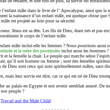
ait de renaître, et une fois de plus, sa survie fut miraculeus
l’enfant mâle dans le livre de l’ Apocalypse, ainsi que la na
ement la naissance d’un enfant mâle, est quelque chose que
 mâle est projeté au loin pour sa sécurité.
seur. Jésus est sa tête. Les fils de Dieu, étant nés et pas en
constituent le corps de l’enfant mâle.
 enfant mâle inclut-elle les femmes ? Nous pourrions aussi nou
ituée et la mère des prostituées
inclut aussi les hommes ? 
rit et la femelle la chair. Le peuple qui marche selon l’es
air, qu’il soit homme ou femme ; sont des femelles spiritue
fils de Dieu sont ceux qui sont spirituellement mâles, sans dis
aire, mais leur survie est sûre, car ce qui est né de Dieu tr
der au palais en Egypte et son avenir semblait assuré. De 
à son peuple ?
a
Travail and the Male Child