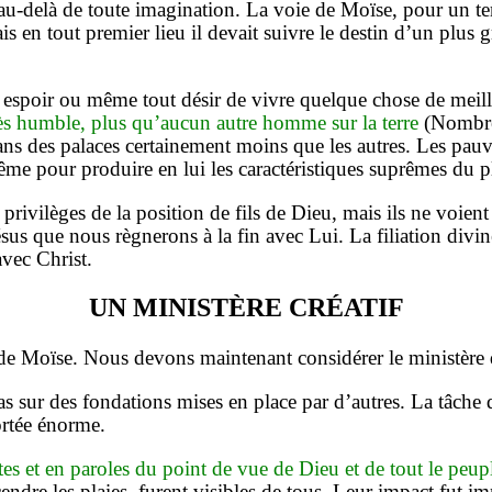
 au-delà de toute imagination. La voie de Moïse, pour un t
en tout premier lieu il devait suivre le destin d’un plus gra
t espoir ou même tout désir de vivre quelque chose de meill
rès humble, plus qu’aucun autre homme sur la terre
(Nombres
ns des palaces certainement moins que les autres. Les pauv
même pour produire en lui les caractéristiques suprêmes d
privilèges de la position de fils de Dieu, mais ils ne voient
sus que nous règnerons à la fin avec Lui. La filiation divi
avec Christ.
UN MINISTÈRE CRÉATIF
 de Moïse. Nous devons maintenant considérer le ministère q
 pas sur des fondations mises en place par d’autres. La tâche
ortée énorme.
s et en paroles du point de vue de Dieu et de tout le peup
endre les plaies, furent visibles de tous. Leur impact fut im