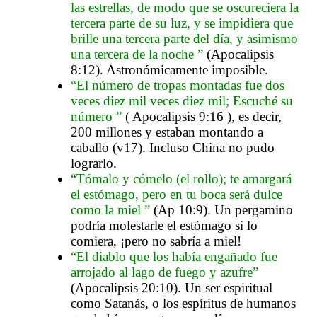
las estrellas, de modo que se oscureciera la
tercera parte de su luz, y se impidiera que
brille una tercera parte del día, y asimismo
una tercera de la noche ”
(Apocalipsis
8:12). Astronómicamente imposible.
“El número de tropas montadas fue dos
veces diez mil veces diez mil; Escuché su
número ”
( Apocalipsis 9:16 ), es decir,
200 millones y estaban montando a
caballo (v17). Incluso China no pudo
lograrlo.
“Tómalo y cómelo (el rollo); te amargará
el estómago, pero en tu boca será dulce
como la miel ”
(Ap 10:9). Un pergamino
podría molestarle el estómago si lo
comiera, ¡pero no sabría a miel!
“El diablo que los había engañado fue
arrojado al lago de fuego y azufre”
(Apocalipsis 20:10). Un ser espiritual
como Satanás, o los espíritus de humanos