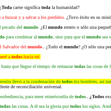
¿
Toda
carne significa
toda
la humanidad?
a buscar y a salvar a los perdidos.
¿Tuvo éxito en su misi
el pecado del
mundo
.
¿El
mundo
entero o sólo una pequeñ
do
para condenar al
mundo
, sino para que el
mundo
sea s
l Salvador del
mundo
.
. ¿Todo el
mundo
? ¿O sólo una pe
raeré a
todos
hacia mí.
r hasta que llegue el tiempo de restaurar
todas
las cosas de
gresión llevó a la condenación de
todos
los hombres, así tamb
ente de reconciliación universal.
esobediencia, para tener misericordia de
todos
.
.
¿Todos
exc
todas
las cosas. A él sea la gloria por
todos
los siglos. Am