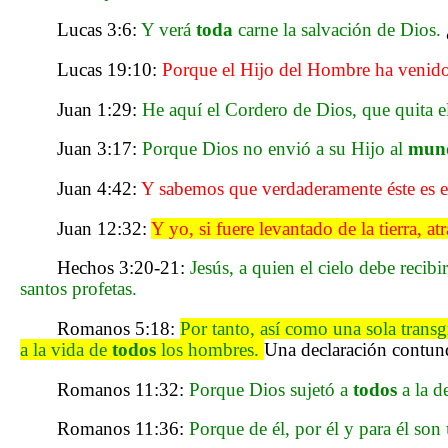
Lucas 3:6:
Y verá
toda
carne la salvación de Dios.
Lucas 19:10:
Porque el Hijo del Hombre ha venido 
Juan 1:29:
He aquí el Cordero de Dios, que quita 
Juan 3:17:
Porque Dios no envió a su Hijo al
mun
Juan 4:42:
Y sabemos que verdaderamente éste es e
Juan 12:32:
Y yo, si fuere levantado de la tierra, at
Hechos 3:20-21:
Jesús, a quien el cielo debe recibi
santos profetas.
Romanos 5:18:
Por tanto, así como una sola trans
a la vida de
todos
los hombres.
Una declaración contund
Romanos 11:32:
Porque Dios sujetó a
todos
a la d
Romanos 11:36:
Porque de él, por él y para él son