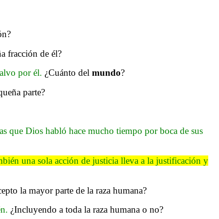
ón?
a fracción de él?
alvo por él.
¿Cuánto del
mundo
?
queña parte?
 las que Dios habló hace mucho tiempo por boca de sus
ién una sola acción de justicia lleva a la justificación y
epto la mayor parte de la raza humana?
én.
¿Incluyendo a toda la raza humana o no?