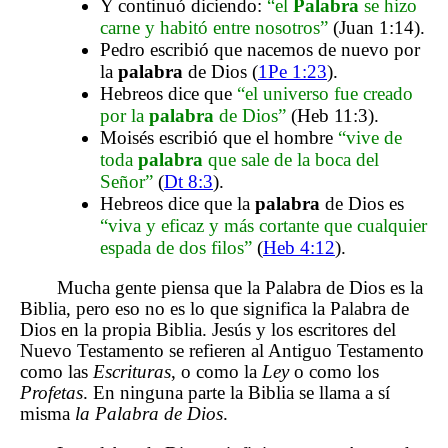
Y continuó diciendo:
“el
Palabra
se hizo
carne y habitó entre nosotros”
(Juan 1:14).
Pedro escribió que nacemos de nuevo por
la
palabra
de Dios (
1Pe 1:23
).
Hebreos dice que
“el universo fue creado
por la
palabra
de Dios”
(Heb 11:3).
Moisés escribió que el hombre
“vive de
toda
palabra
que sale de la boca del
Señor”
(
Dt 8:3
).
Hebreos dice que la
palabra
de Dios es
“viva y eficaz y más cortante que cualquier
espada de dos filos”
(
Heb 4:12
).
Mucha gente piensa que la Palabra de Dios es la
Biblia, pero eso no es lo que significa la Palabra de
Dios en la propia Biblia. Jesús y los escritores del
Nuevo Testamento se refieren al Antiguo Testamento
como las
Escrituras
, o como la
Ley
o como los
Profetas
. En ninguna parte la Biblia se llama a sí
misma
la Palabra de Dios
.