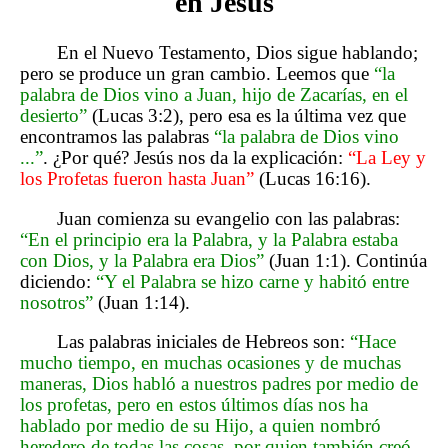
en Jesús
En el Nuevo Testamento, Dios sigue hablando;
pero se produce un gran cambio. Leemos que
“la
palabra de Dios vino a Juan, hijo de Zacarías, en el
desierto”
(Lucas 3:2), pero esa es la última vez que
encontramos las palabras
“la palabra de Dios vino
...”
. ¿Por qué? Jesús nos da la explicación:
“La Ley y
los Profetas fueron hasta Juan”
(Lucas 16:16).
Juan comienza su evangelio con las palabras:
“En el principio era la Palabra, y la Palabra estaba
con Dios, y la Palabra era Dios”
(Juan 1:1). Continúa
diciendo:
“Y el Palabra se hizo carne y habitó entre
nosotros”
(Juan 1:14).
Las palabras iniciales de Hebreos son:
“Hace
mucho tiempo, en muchas ocasiones y de muchas
maneras, Dios habló a nuestros padres por medio de
los profetas, pero en estos últimos días nos ha
hablado por medio de su Hijo, a quien nombró
heredero de todas las cosas, por quien también creó