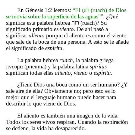
En Génesis 1:2 leemos:
“El רוּחַ (ruach) de Dios
se movía sobre la superficie de las aguas”
". ¿Qué
significa esta palabra hebrea רוּחַ (ruach)? Su
significado primario es
viento
. De ahí pasó a
significar
aliento
porque el aliento es como el viento
que sale de la boca de una persona. A esto se le añade
el significado de
espíritu
.
La palabra hebrea
ruach
, la palabra griega
πνευμα (pneuma) y la palabra latina
spiritus
significan todas ellas
aliento
,
viento
o
espíritu
.
¿Tiene Dios una boca como un ser humano? ¿Y
sale aire de ella? Obviamente no; pero esto es lo
mejor que el lenguaje humano puede hacer para
describir lo que viene de Dios.
El aliento es también una imagen de la vida.
Todos los seres vivos respiran. Cuando la respiración
se detiene, la vida ha desaparecido.