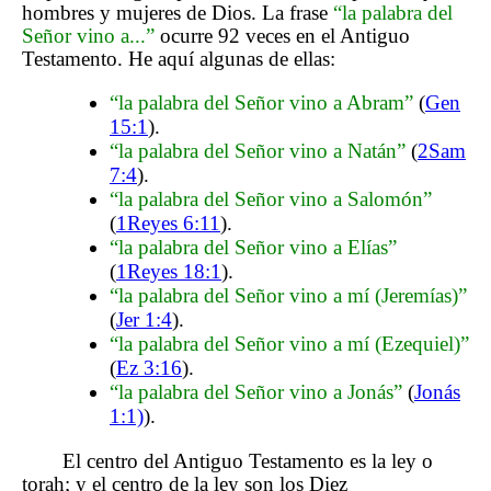
hombres y mujeres de Dios. La frase
“la palabra del
Señor vino a...”
ocurre 92 veces en el Antiguo
Testamento. He aquí algunas de ellas:
“la palabra del Señor vino a Abram”
(
Gen
15:1
).
“la palabra del Señor vino a Natán”
(
2Sam
7:4
).
“la palabra del Señor vino a Salomón”
(
1Reyes 6:11
).
“la palabra del Señor vino a Elías”
(
1Reyes 18:1
).
“la palabra del Señor vino a mí (Jeremías)”
(
Jer 1:4
).
“la palabra del Señor vino a mí (Ezequiel)”
(
Ez 3:16
).
“la palabra del Señor vino a Jonás”
(
Jonás
1:1)
).
El centro del Antiguo Testamento es la ley o
torah; y el centro de la ley son los Diez