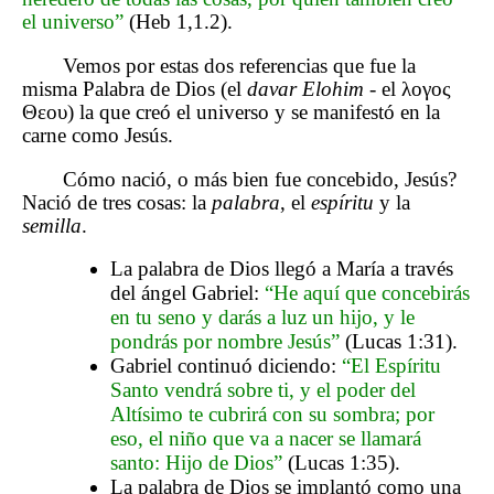
el universo”
(Heb 1,1.2).
Vemos por estas dos referencias que fue la
misma Palabra de Dios (el
davar Elohim
- el λογος
Θεου) la que creó el universo y se manifestó en la
carne como Jesús.
Cómo nació, o más bien fue concebido, Jesús?
Nació de tres cosas: la
palabra
, el
espíritu
y la
semilla
.
La palabra de Dios llegó a María a través
del ángel Gabriel:
“He aquí que concebirás
en tu seno y darás a luz un hijo, y le
pondrás por nombre Jesús”
(Lucas 1:31).
Gabriel continuó diciendo:
“El Espíritu
Santo vendrá sobre ti, y el poder del
Altísimo te cubrirá con su sombra; por
eso, el niño que va a nacer se llamará
santo: Hijo de Dios”
(Lucas 1:35).
La palabra de Dios se implantó como una