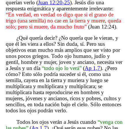
querían verlo (
Juan 12:20-25
). Jesús dio una
respuesta enigmática y aparentemente irrelevante:
“En verdad, en verdad os digo que si el grano de
trigo (una semilla) no cae en la tierra y muere, queda
solo; pero si muere, da mucho fruto”
(Juan 12:24).
¿Qué quería decir? ¿No quería que le vieran, y
que él les viera a ellos? Sin duda, sí. Pero sus
objetivos eran mucho más amplios que ser visto por
unos pocos griegos. Todo ojo humano, judío y
gentil, hombre y mujer, joven y anciano, necesita ver
a Jesús y un día
“todo ojo lo verá”
(
Ap 1,7
). ¿Pero
cómo? Esto sólo podría suceder si él, como una
semilla, cayera en la tierra y muriera y luego se
multiplicara y multiplicara y multiplicara; se
multiplicara hasta reproducirse en hombres y
mujeres, jóvenes y ancianos, ricos y pobres, cultos y
sencillos, en toda nación bajo el cielo. Sólo entonces
todos los ojos podrán verlo.
Todos los ojos verán a Jesús cuando
“venga con
las nubes”
(
Ap 1,7
). ¿Qué serán esas nubes? No las