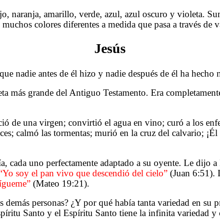
rojo, naranja, amarillo, verde, azul, azul oscuro y violeta. 
en muchos colores diferentes a medida que pasa a través de 
Jesús
 que nadie antes de él hizo y nadie después de él ha hecho 
eta más grande del Antiguo Testamento. Era completamente d
ció de una virgen; convirtió el agua en vino; curó a los enf
; calmó las tormentas; murió en la cruz del calvario; ¡Él s
ía, cada uno perfectamente adaptado a su oyente. Le dijo 
“Yo soy el pan vivo que descendió del cielo”
(Juan 6:51). 
 sígueme”
(Mateo 19:21).
as demás personas? ¿Y por qué había tanta variedad en su 
íritu Santo y el Espíritu Santo tiene la infinita variedad y