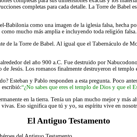
iones completas para sus dimensiones exactas y los materia
trucciones completas para cada detalle. La Torre de Babel 
el-Babilonia como una imagen de la iglesia falsa, hecha p
 como mucho más amplia e incluyendo toda religión falsa. 
e de la Torre de Babel. Al igual que el Tabernáculo de Mo
 alrededor del año 900 a.C. Fue destruido por Nabucodono
o de Jesús. Los romanos finalmente destruyeron el templo 
do? Esteban y Pablo responden a esta pregunta. Poco antes
escribió:
“¿No sabes que eres el templo de Dios y que el Es
rmanente en la tierra. Tenía un plan mucho mejor y más a
 vivas. Eso significa que tú y yo, su espíritu vive en nosotr
El Antiguo Testamento
s héroes del Antiguo Testamento.