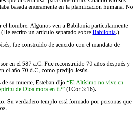
les que debería usar para construirlo. Cuando Moisés
estaba basada enteramente en la planificación humana. No
or el hombre. Algunos ven a Babilonia particularmente
(He escrito un artículo separado sobre
Babilonia
.)
isés, fue construido de acuerdo con el mandato de
sor en el 587 a.C. Fue reconstruido 70 años después y
en el año 70 d.C, como predijo Jesús.
 de su muerte, Esteban dijo:
“El Altísimo no vive en
píritu de Dios mora en ti?”
(1Cor 3:16).
lto. Su verdadero templo está formado por personas que
os.