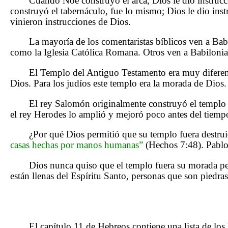
Cuando Noé construyó el arca, Dios le dio instrucc
construyó el tabernáculo, fue lo mismo; Dios le dio ins
vinieron instrucciones de Dios.
La mayoría de los comentaristas bíblicos ven a Bab
como la Iglesia Católica Romana. Otros ven a Babilonia
El Templo del Antiguo Testamento era muy diferent
Dios. Para los judíos este templo era la morada de Dios.
El rey Salomón originalmente construyó el templo
el rey Herodes lo amplió y mejoró poco antes del tiemp
¿Por qué Dios permitió que su templo fuera destrui
casas hechas por manos humanas”
(Hechos 7:48). Pablo 
Dios nunca quiso que el templo fuera su morada pe
están llenas del Espíritu Santo, personas que son piedras
El capítulo 11 de Hebreos contiene una lista de lo