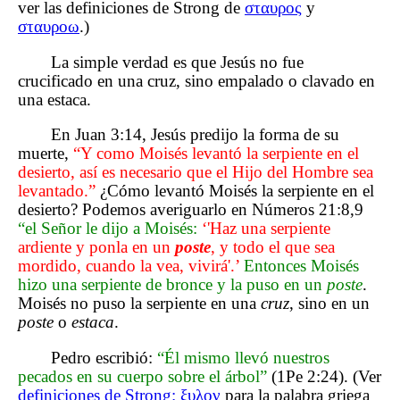
ver las definiciones de Strong de
σταυρος
y
σταυροω
.)
La simple verdad es que Jesús no fue
crucificado en una cruz, sino empalado o clavado en
una estaca.
En Juan 3:14, Jesús predijo la forma de su
muerte,
“Y como Moisés levantó la serpiente en el
desierto, así es necesario que el Hijo del Hombre sea
levantado.”
¿Cómo levantó Moisés la serpiente en el
desierto? Podemos averiguarlo en Números 21:8,9
“el Señor le dijo a Moisés:
‘'Haz una serpiente
ardiente y ponla en un
poste
, y todo el que sea
mordido, cuando la vea, vivirá'.’
Entonces Moisés
hizo una serpiente de bronce y la puso en un
poste
.
Moisés no puso la serpiente en una
cruz
, sino en un
poste
o
estaca
.
Pedro escribió:
“Él mismo llevó nuestros
pecados en su cuerpo sobre el árbol”
(1Pe 2:24). (Ver
definiciones de Strong: ξυλον
para la palabra griega