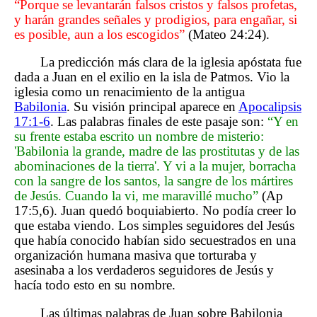
“Porque se levantarán falsos cristos y falsos profetas,
y harán grandes señales y prodigios, para engañar, si
es posible, aun a los escogidos”
(Mateo 24:24).
La predicción más clara de la iglesia apóstata fue
dada a Juan en el exilio en la isla de Patmos. Vio la
iglesia como un renacimiento de la antigua
Babilonia
. Su visión principal aparece en
Apocalipsis
17:1-6
. Las palabras finales de este pasaje son:
“Y en
su frente estaba escrito un nombre de misterio:
'Babilonia la grande, madre de las prostitutas y de las
abominaciones de la tierra'. Y vi a la mujer, borracha
con la sangre de los santos, la sangre de los mártires
de Jesús. Cuando la vi, me maravillé mucho”
(Ap
17:5,6). Juan quedó boquiabierto. No podía creer lo
que estaba viendo. Los simples seguidores del Jesús
que había conocido habían sido secuestrados en una
organización humana masiva que torturaba y
asesinaba a los verdaderos seguidores de Jesús y
hacía todo esto en su nombre.
Las últimas palabras de Juan sobre Babilonia