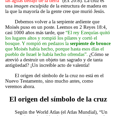
las aguas debajo de la tierra”
(Ex 20:8). La cruz es
una
imagen esculpida
de la estructura de madera en
la que la mayoría de la gente cree que murió Jesús.
Debemos volver a la serpiente ardiente que
Moisés puso en un poste. Leemos en 2 Reyes 18:4,
casi 1000 años más tarde, que
“El rey Ezequías quitó
los lugares altos y rompió los pilares y cortó el
bosque. Y rompió en pedazos la
serpiente de bronce
que Moisés había hecho, porque hasta esos días el
pueblo de Israel le había hecho ofrendas”.
¿Cómo se
atrevió a destruir un objeto tan sagrado y de tanta
antigüedad? ¡Un increíble acto de valentía!
El origen del símbolo de la cruz no está en el
Nuevo Testamento, sino mucho antes, como
veremos ahora.
El origen del símbolo de la cruz
Según the World Atlas (el Atlas Mundial), “Un