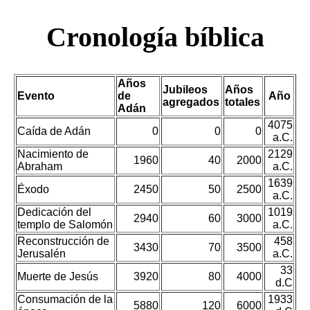
Cronología bíblica
Años
Jubileos
Años
Evento
de
Año
agregados
totales
Adán
4075
Caída de Adán
0
0
0
a.C.
Nacimiento de
2129
1960
40
2000
Abraham
a.C.
1639
Éxodo
2450
50
2500
a.C.
Dedicación del
1019
2940
60
3000
templo de Salomón
a.C.
Reconstrucción de
458
3430
70
3500
Jerusalén
a.C.
33
Muerte de Jesús
3920
80
4000
d.C
Consumación de la
1933
5880
120
6000